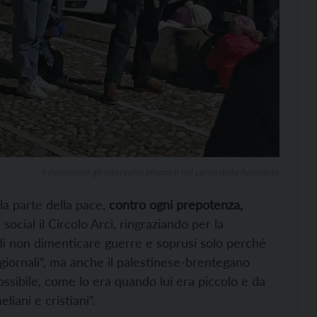
Interessanti gli interventi proposti nel corso della fiaccolata
la parte della pace,
contro ogni prepotenza,
i social il Circolo Arci, ringraziando per la
 di non dimenticare guerre e soprusi solo perché
giornali”, ma anche il palestinese-brentegano
sibile, come lo era quando lui era piccolo e da
iani e cristiani”.