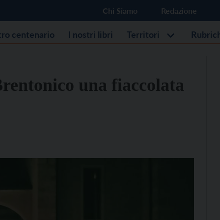
Chi Siamo
Redazione
stro centenario
I nostri libri
Territori
Rubric
Brentonico una fiaccolata