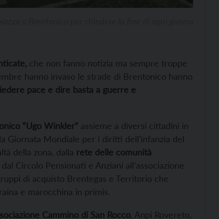
 piazza a Brentonico per chiedere la fine di ogni guerra
nticate,
che non fanno notizia ma sempre troppe
vembre hanno invaso le strade di Brentonico hanno
iedere pace e dire basta a guerre e
ntonico “Ugo Winkler”
assieme a diversi cittadini in
a Giornata Mondiale per i diritti dell’infanzia del
tà della zona, dalla
rete delle comunità
al Circolo Pensionati e Anziani all’associazione
gruppi di acquisto Brentegas e Territorio che
raina e marocchina in primis.
sociazione Cammino di San Rocco
, Anpi Rovereto,