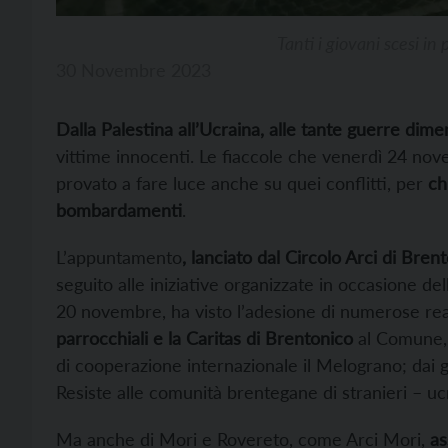
Tanti i giovani scesi in
30 Novembre 2023
Dalla Palestina all’Ucraina, alle tante guerre dime
vittime innocenti. Le fiaccole che venerdì 24 no
provato a fare luce anche su quei conflitti, per
ch
bombardamenti
.
L’appuntamento
, lanciato dal Circolo Arci di Bre
seguito alle iniziative organizzate in occasione dell
20 novembre, ha visto l’adesione di numerose real
parrocchiali e la Caritas di Brentonico
al Comune, d
di cooperazione internazionale il Melograno; dai 
Resiste alle comunità brentegane di stranieri – uc
Ma anche di Mori e Rovereto, come Arci Mori,
as