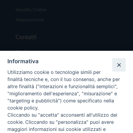
Vendita Online
Abbonamenti
Contatti
Chi Siamo
Informativa
Redazione
Scrivici
Utilizziamo cookie o tecnologie simili per
finalità tecniche e, con il tuo consenso, anche per
altre finalità ("interazioni e funzionalità semplici",
"miglioramento dell'esperienza", "misurazione" e
"targeting e pubblicità") come specificato nella
cookie policy.
Copyright © 2019 - Tutti i diritti riservati - Vit
Cliccando su "accetta" acconsenti all'utilizzo dei
Trentina Editrice
cookie. Cliccando su "personalizza" puoi avere
maggiori informazioni sui cookie utilizzati e
Privacy Policy