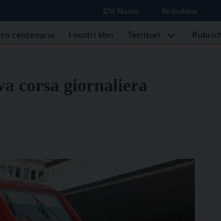
Chi Siamo
Redazione
stro centenario
I nostri libri
Territori
Rubric
a corsa giornaliera