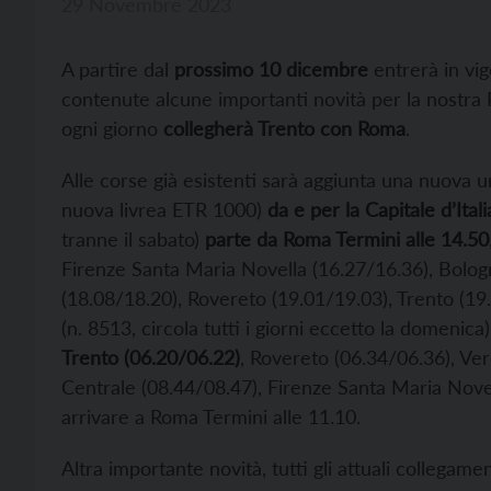
29 Novembre 2023
A partire dal
prossimo 10 dicembre
entrerà in vig
contenute alcune importanti novità per la nostra P
ogni giorno
collegherà Trento con Roma
.
Alle corse già esistenti sarà aggiunta una nuova 
nuova livrea ETR 1000)
da e per la Capitale d’Itali
tranne il sabato)
parte da Roma Termini alle 14.50
Firenze Santa Maria Novella (16.27/16.36), Bolo
(18.08/18.20), Rovereto (19.01/19.03), Trento (19
(n. 8513, circola tutti i giorni eccetto la domenic
Trento (06.20/06.22)
, Rovereto (06.34/06.36), Ve
Centrale (08.44/08.47), Firenze Santa Maria Novel
arrivare a Roma Termini alle 11.10.
Altra importante novità, tutti gli attuali collegam