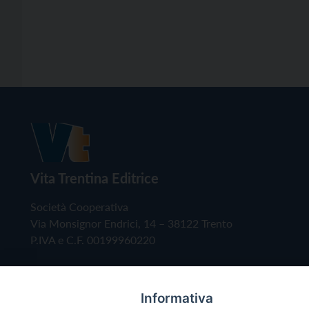
Vita Trentina Editrice
Società Cooperativa
Via Monsignor Endrici, 14 – 38122 Trento
P.IVA e C.F. 00199960220
Informativa