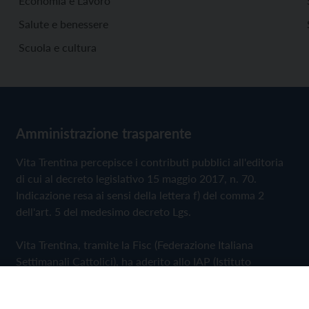
Economia e Lavoro
Salute e benessere
Scuola e cultura
Amministrazione trasparente
Vita Trentina percepisce i contributi pubblici all'editoria
di cui al decreto legislativo 15 maggio 2017, n. 70.
Indicazione resa ai sensi della lettera f) del comma 2
dell'art. 5 del medesimo decreto Lgs.
Vita Trentina, tramite la Fisc (Federazione Italiana
Settimanali Cattolici), ha aderito allo IAP (Istituto
dell'Autodisciplina Pubblicitaria) accettando il Codice di
Autodisciplina della Comunicazione Commerciale