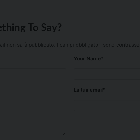
thing To Say?
mail non sarà pubblicato.
I campi obbligatori sono contrass
Your Name
*
La tua email
*