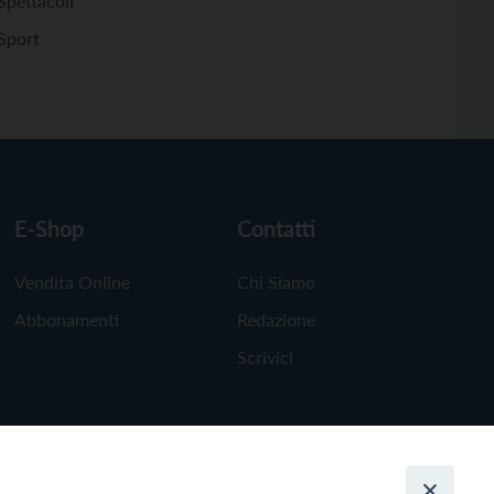
Spettacoli
Sport
E-Shop
Contatti
Vendita Online
Chi Siamo
Abbonamenti
Redazione
Scrivici