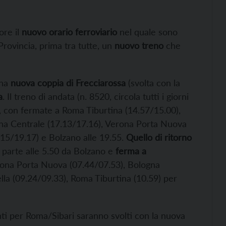
ore il
nuovo orario ferroviario
nel quale sono
rovincia, prima tra tutte, un
nuovo treno
che
una
nuova coppia di Frecciarossa
(svolta con la
a
. Il treno di andata (n. 8520, circola tutti i giorni
, con fermate a Roma Tiburtina (14.57/15.00),
gna Centrale (17.13/17.16), Verona Porta Nuova
.15/19.17) e Bolzano alle 19.55.
Quello di ritorno
a) parte alle 5.50 da Bolzano e
ferma a
rona Porta Nuova (07.44/07.53), Bologna
la (09.24/09.33), Roma Tiburtina (10.59) per
enti per Roma/Sibari saranno svolti con la nuova