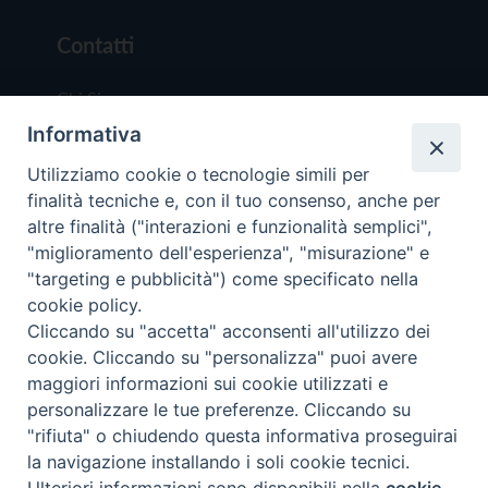
Contatti
Chi Siamo
Informativa
Redazione
Scrivici
Utilizziamo cookie o tecnologie simili per
finalità tecniche e, con il tuo consenso, anche per
altre finalità ("interazioni e funzionalità semplici",
"miglioramento dell'esperienza", "misurazione" e
"targeting e pubblicità") come specificato nella
cookie policy.
Copyright © 2019 - Tutti i diritti riservati - Vit
Cliccando su "accetta" acconsenti all'utilizzo dei
Trentina Editrice
cookie. Cliccando su "personalizza" puoi avere
maggiori informazioni sui cookie utilizzati e
Privacy Policy
personalizzare le tue preferenze. Cliccando su
Torna all'inizi
"rifiuta" o chiudendo questa informativa proseguirai
la navigazione installando i soli cookie tecnici.