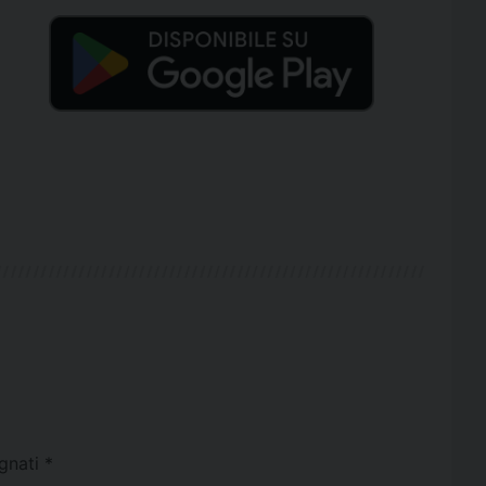
egnati
*