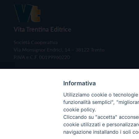
Vita Trentina Editrice
Società Cooperativa
Via Monsignor Endrici, 14 – 38122 Trento
P.IVA e C.F. 00199960220
Informativa
Utilizziamo cookie o tecnologie s
funzionalità semplici", "miglior
cookie policy.
Cliccando su "accetta" acconsent
Copyright © 2019 - Tutti i diritti riservati - Vita
cookie utilizzati e personalizza
navigazione installando i soli co
Privacy Policy