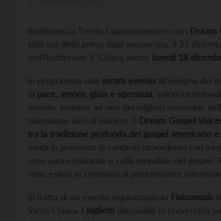
27 Novembre 2023
Raddoppia a Trento l’appuntamento con i
Dream G
sold out della prima data annunciata, il 21 dicemb
dell’Auditorium S. Chiara anche
lunedì 18 dicemb
In programma una
serata evento
all’insegna del 
di
pace, amore, gioia e speranza
, valori inconfond
mondo, assieme ad uno dei migliori ensemble del
talentuose voci di Harlem. Il
Dream Gospel Voice
tra la tradizione profonda del gospel americano e 
vanta la presenza di cantanti straordinari con lun
vero cuore pulsante e culla mondiale del gospel. Art
sono esibiti in centinaia di performance internazio
Si tratta di un evento organizzato da
Fiabamusic
i
Santa Chiara. I
biglietti
disponibili in prevendita su