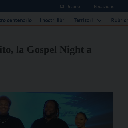
Chi Siamo
Redazione
stro centenario
I nostri libri
Territori
Rubric
ito, la Gospel Night a