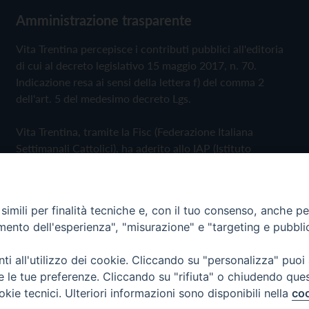
Amministrazione trasparente
Vita Trentina percepisce i contributi pubblici all'editoria
di cui al decreto legislativo 15 maggio 2017, n. 70.
Indicazione resa ai sensi della lettera f) del comma 2
dell'art. 5 del medesimo decreto Lgs.
Vita Trentina, tramite la Fisc (Federazione Italiana
Settimanali Cattolici), ha aderito allo IAP (Istituto
dell'Autodisciplina Pubblicitaria) accettando il Codice di
Autodisciplina della Comunicazione Commerciale
imili per finalità tecniche e, con il tuo consenso, anche per 
Privacy Policy
Cookie Policy
amento dell'esperienza", "misurazione" e "targeting e pubbli
i all'utilizzo dei cookie. Cliccando su "personalizza" puoi
 Trentina Editrice
re le tue preferenze. Cliccando su "rifiuta" o chiudendo que
okie tecnici. Ulteriori informazioni sono disponibili nella
coo