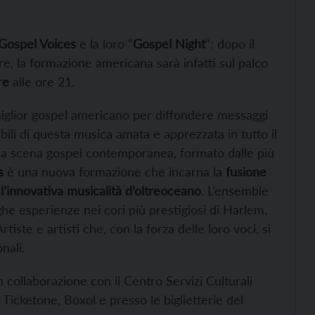
ospel Voices
e la loro “
Gospel Night
“: dopo il
re, la formazione americana sarà infatti sul palco
re
alle ore 21.
miglior gospel americano per diffondere messaggi
ibili di questa musica amata e apprezzata in tutto il
la scena gospel contemporanea, formato dalle più
s
è una nuova formazione che incarna la
fusione
l’innovativa musicalità d’oltreoceano
. L’ensemble
ghe esperienze nei cori più prestigiosi di Harlem,
iste e artisti che, con la forza delle loro voci, si
nali.
n collaborazione con il Centro Servizi Culturali
 Ticketone, Boxol e presso le biglietterie del