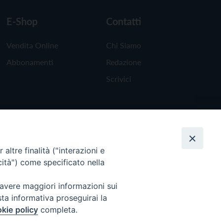
E-Shop
Contatti
Vendita Online
Chi Siamo
Abbonamenti
Redazione
Scrivici
altre finalità ("interazioni e
cità") come specificato nella
 avere maggiori informazioni sui
sta informativa proseguirai la
kie policy
completa.