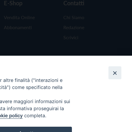
E-Shop
Contatti
Vendita Online
Chi Siamo
Abbonamenti
Redazione
Scrivici
altre finalità ("interazioni e
cità") come specificato nella
 avere maggiori informazioni sui
sta informativa proseguirai la
kie policy
completa.
Torna all'inizio