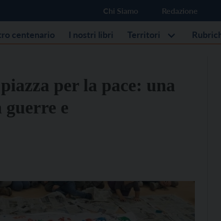
Chi Siamo
Redazione
stro centenario
I nostri libri
Territori
Rubric
 piazza per la pace: una
a guerre e