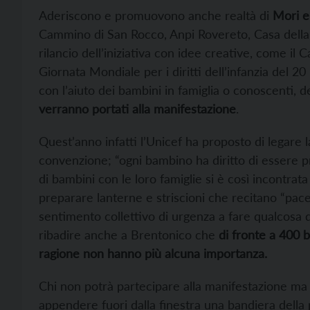
Aderiscono e promuovono anche realtà di
Mori e
Cammino di San Rocco, Anpi Rovereto, Casa della
rilancio dell’iniziativa con idee creative, come i
Giornata Mondiale per i diritti dell’infanzia del 2
con l’aiuto dei bambini in famiglia o conoscenti, d
verranno portati alla manifestazione
.
Quest’anno infatti l’Unicef ha proposto di legare l
convenzione; “ogni bambino ha diritto di essere p
di bambini con le loro famiglie si è così incontrata
preparare lanterne e striscioni che recitano “pa
sentimento collettivo di urgenza a fare qualcosa di
ribadire anche a Brentonico che
di fronte a 400 b
ragione non hanno più alcuna importanza.
Chi non potrà partecipare alla manifestazione ma v
appendere fuori dalla finestra una bandiera della