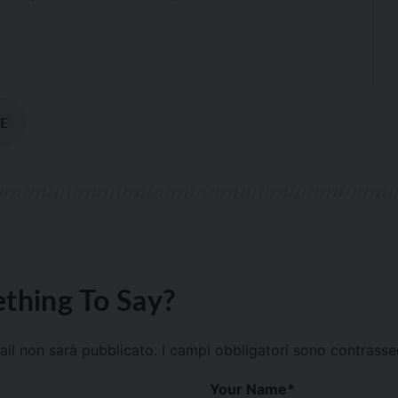
E
thing To Say?
mail non sarà pubblicato.
I campi obbligatori sono contrass
Your Name
*