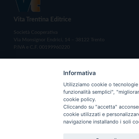
Vita Trentina Editrice
Società Cooperativa
Via Monsignor Endrici, 14 – 38122 Trento
P.IVA e C.F. 00199960220
Informativa
Utilizziamo cookie o tecnologie s
funzionalità semplici", "miglior
cookie policy.
Cliccando su "accetta" acconsent
Copyright © 2019 - Tutti i diritti riservati - Vita
cookie utilizzati e personalizza
navigazione installando i soli co
Privacy Policy