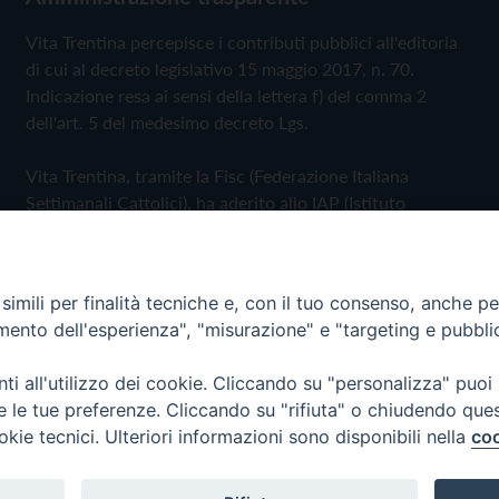
Vita Trentina percepisce i contributi pubblici all'editoria
di cui al decreto legislativo 15 maggio 2017, n. 70.
Indicazione resa ai sensi della lettera f) del comma 2
dell'art. 5 del medesimo decreto Lgs.
Vita Trentina, tramite la Fisc (Federazione Italiana
Settimanali Cattolici), ha aderito allo IAP (Istituto
dell'Autodisciplina Pubblicitaria) accettando il Codice di
Autodisciplina della Comunicazione Commerciale
imili per finalità tecniche e, con il tuo consenso, anche per 
Privacy Policy
Cookie Policy
amento dell'esperienza", "misurazione" e "targeting e pubbli
i all'utilizzo dei cookie. Cliccando su "personalizza" puoi
 Trentina Editrice
re le tue preferenze. Cliccando su "rifiuta" o chiudendo que
okie tecnici. Ulteriori informazioni sono disponibili nella
coo