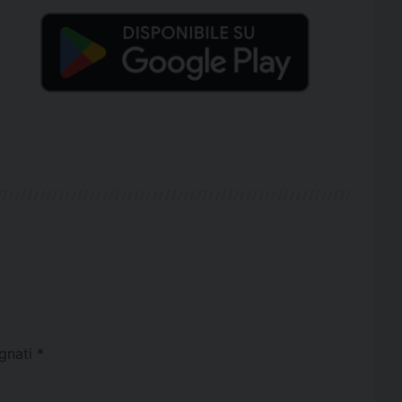
egnati
*