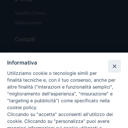
Vendita Online
Abbonamenti
Contatti
Chi Siamo
Informativa
Redazione
Scrivici
Utilizziamo cookie o tecnologie simili per
finalità tecniche e, con il tuo consenso, anche per
altre finalità ("interazioni e funzionalità semplici",
"miglioramento dell'esperienza", "misurazione" e
"targeting e pubblicità") come specificato nella
cookie policy.
Copyright © 2019 - Tutti i diritti riservati - Vit
Cliccando su "accetta" acconsenti all'utilizzo dei
Trentina Editrice
cookie. Cliccando su "personalizza" puoi avere