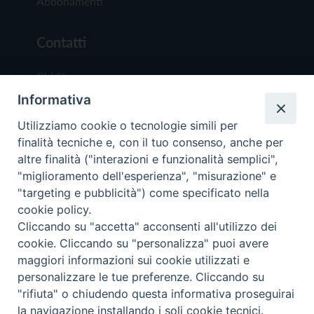
Abbonamenti
Contatti
Chi Siamo
Informativa
Redazione
Scrivici
Utilizziamo cookie o tecnologie simili per
finalità tecniche e, con il tuo consenso, anche per
altre finalità ("interazioni e funzionalità semplici",
"miglioramento dell'esperienza", "misurazione" e
"targeting e pubblicità") come specificato nella
cookie policy.
Copyright © 2019 - Tutti i diritti riservati - Vit
Cliccando su "accetta" acconsenti all'utilizzo dei
Trentina Editrice
cookie. Cliccando su "personalizza" puoi avere
maggiori informazioni sui cookie utilizzati e
Privacy Policy
personalizzare le tue preferenze. Cliccando su
Torna all'inizi
"rifiuta" o chiudendo questa informativa proseguirai
la navigazione installando i soli cookie tecnici.