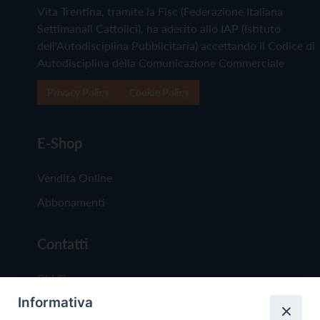
Vita Trentina, tramite la Fisc (Federazione Italiana
Settimanali Cattolici), ha aderito allo IAP (Istituto
dell'Autodisciplina Pubblicitaria) accettando il Codice di
Autodisciplina della Comunicazione Commerciale
Privacy Policy
Cookie Policy
E-Shop
Vendita Online
Abbonamenti
Contatti
Chi Siamo
Informativa
Redazione