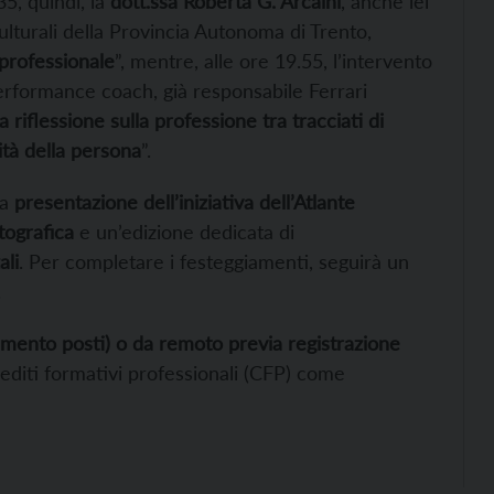
35, quindi, la
dott.ssa Roberta G. Arcaini
, anche lei
ulturali della Provincia Autonoma di Trento,
 professionale
”, mentre, alle ore 19.55, l’intervento
erformance coach, già responsabile Ferrari
a riflessione sulla professione tra tracciati di
ità della persona
”.
la
presentazione dell’iniziativa dell’Atlante
tografica
e un’edizione dedicata di
ali
. Per completare i festeggiamenti, seguirà un
.
imento posti) o da remoto previa registrazione
rediti formativi professionali (CFP) come