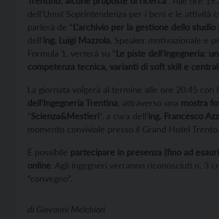
Trentino: alcune proposte di ricerca
”. Alle ore 19.
dell’Umst Soprintendenza per i beni e le attività c
parlerà de “
L’archivio per la gestione dello studio
dell’
ing. Luigi Mazzola
, Speaker motivazionale e p
Formula 1, verterà su “
Le piste dell’ingegneria: un
competenza tecnica, varianti di soft skill e central
La giornata volgerà al termine alle ore 20.45 con 
dell’Ingegneria Trentina
, attraverso una
mostra fo
“
Scienza&Mestieri
”, a cura dell’
ing. Francesco Azz
momento conviviale presso il Grand Hotel Trento
È possibile
partecipare in presenza (fino ad esaur
online
. Agli ingegneri verranno riconosciuti n. 3 c
“convegno”.
di
Giovanni Melchiori