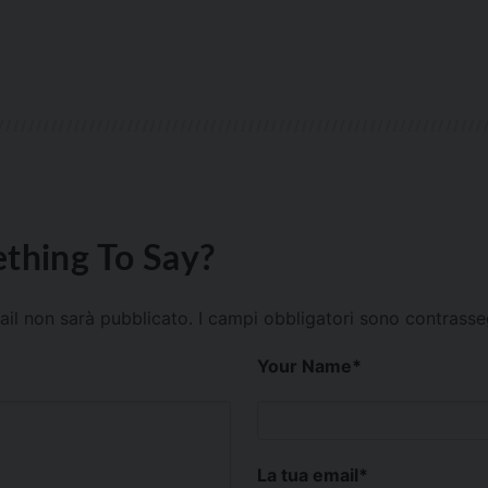
thing To Say?
mail non sarà pubblicato.
I campi obbligatori sono contrass
Your Name
*
La tua email
*