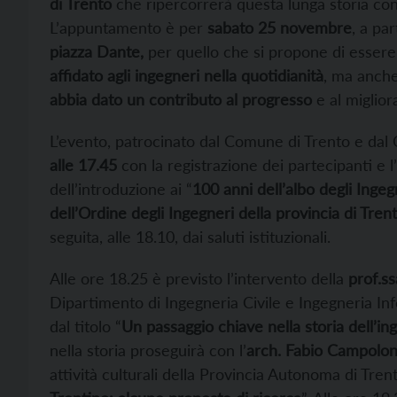
di Trento
che ripercorrerà questa lunga storia co
L’appuntamento è per
sabato 25 novembre
, a pa
piazza Dante,
per quello che si propone di esser
affidato agli ingegneri nella quotidianità
, ma anch
abbia dato un contributo al progresso
e al miglior
L’evento, patrocinato dal Comune di Trento e dal 
alle 17.45
con la registrazione dei partecipanti e l’
dell’introduzione ai “
100 anni dell’albo degli Ingeg
dell’Ordine degli Ingegneri della provincia di Tren
seguita, alle 18.10, dai saluti istituzionali.
Alle ore 18.25 è previsto l’intervento della
prof.ssa
Dipartimento di Ingegneria Civile e Ingegneria In
dal titolo “
Un passaggio chiave nella storia dell’ing
nella storia proseguirà con l’
arch. Fabio Campolo
attività culturali della Provincia Autonoma di Tren