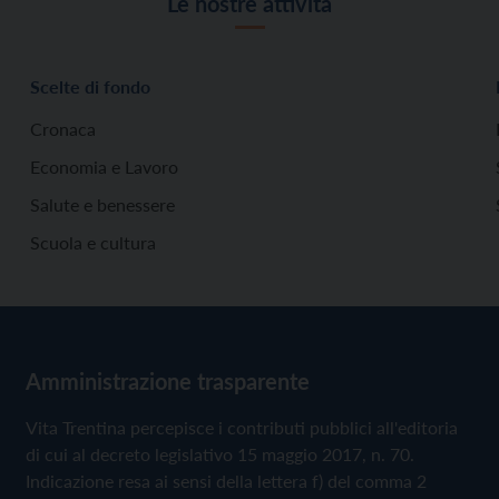
Le nostre attività
Scelte di fondo
Cronaca
Economia e Lavoro
Salute e benessere
Scuola e cultura
Amministrazione trasparente
Vita Trentina percepisce i contributi pubblici all'editoria
di cui al decreto legislativo 15 maggio 2017, n. 70.
Indicazione resa ai sensi della lettera f) del comma 2