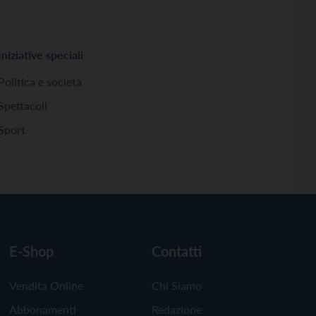
Iniziative speciali
Politica e società
Spettacoli
Sport
E-Shop
Contatti
Vendita Online
Chi Siamo
Abbonamenti
Redazione