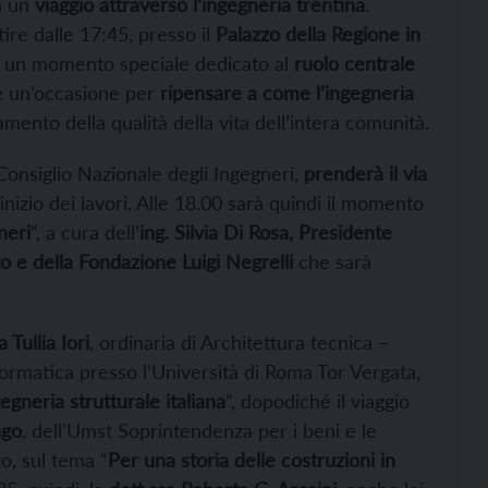
n un
viaggio attraverso l’ingegneria trentina
.
rtire dalle 17:45, presso il
Palazzo della Regione in
e un momento speciale dedicato al
ruolo centrale
e un’occasione per
ripensare a come l’ingegneria
amento della qualità della vita dell’intera comunità.
Consiglio Nazionale degli Ingegneri,
prenderà il via
inizio dei lavori. Alle 18.00 sarà quindi il momento
neri
“, a cura dell’
ing. Silvia Di Rosa, Presidente
to e della Fondazione Luigi Negrelli
che sarà
 Tullia Iori
, ordinaria di Architettura tecnica –
formatica presso l’Università di Roma Tor Vergata,
egneria strutturale italiana
”, dopodiché il viaggio
ngo
, dell’Umst Soprintendenza per i beni e le
to, sul tema “
Per una storia delle costruzioni in