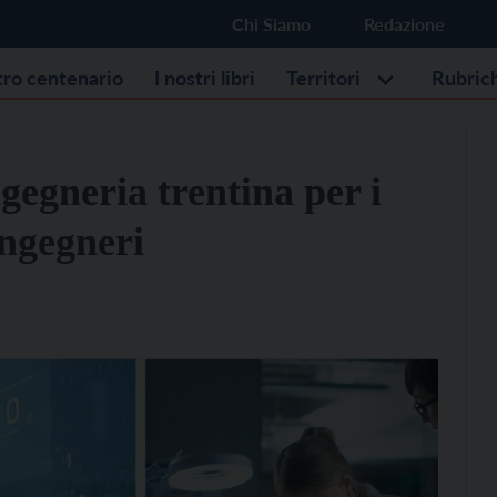
Chi Siamo
Redazione
stro centenario
I nostri libri
Territori
Rubric
gegneria trentina per i
Ingegneri