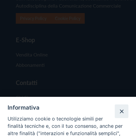
Autodisciplina della Comunicazione Commerciale
Privacy Policy
Cookie Policy
E-Shop
Vendita Online
Abbonamenti
Contatti
Chi Siamo
Informativa
Redazione
Scrivici
Utilizziamo cookie o tecnologie simili per
finalità tecniche e, con il tuo consenso, anche per
altre finalità ("interazioni e funzionalità semplici",