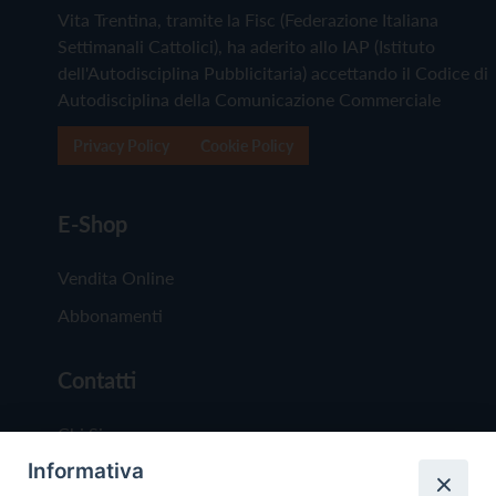
Vita Trentina, tramite la Fisc (Federazione Italiana
Settimanali Cattolici), ha aderito allo IAP (Istituto
dell'Autodisciplina Pubblicitaria) accettando il Codice di
Autodisciplina della Comunicazione Commerciale
Privacy Policy
Cookie Policy
E-Shop
Vendita Online
Abbonamenti
Contatti
Chi Siamo
Informativa
Redazione