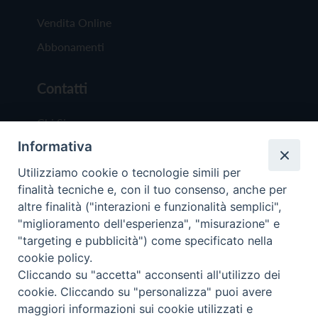
Vendita Online
Abbonamenti
Contatti
Chi Siamo
Informativa
Redazione
Scrivici
Utilizziamo cookie o tecnologie simili per
finalità tecniche e, con il tuo consenso, anche per
altre finalità ("interazioni e funzionalità semplici",
"miglioramento dell'esperienza", "misurazione" e
"targeting e pubblicità") come specificato nella
cookie policy.
Copyright © 2019 - Tutti i diritti riservati - Vit
Cliccando su "accetta" acconsenti all'utilizzo dei
Trentina Editrice
cookie. Cliccando su "personalizza" puoi avere
maggiori informazioni sui cookie utilizzati e
Privacy Policy