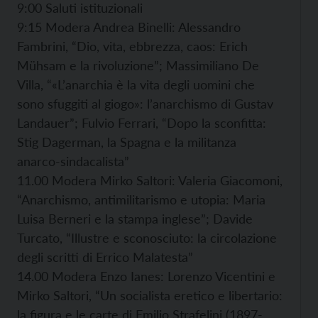
9:00 Saluti istituzionali
9:15 Modera Andrea Binelli: Alessandro
Fambrini, “Dio, vita, ebbrezza, caos: Erich
Mühsam e la rivoluzione”; Massimiliano De
Villa, “«L’anarchia è la vita degli uomini che
sono sfuggiti al giogo»: l’anarchismo di Gustav
Landauer”; Fulvio Ferrari, “Dopo la sconfitta:
Stig Dagerman, la Spagna e la militanza
anarco-sindacalista”
11.00 Modera Mirko Saltori: Valeria Giacomoni,
“Anarchismo, antimilitarismo e utopia: Maria
Luisa Berneri e la stampa inglese”; Davide
Turcato, “Illustre e sconosciuto: la circolazione
degli scritti di Errico Malatesta”
14.00 Modera Enzo Ianes: Lorenzo Vicentini e
Mirko Saltori, “Un socialista eretico e libertario:
la figura e le carte di Emilio Strafelini (1897-