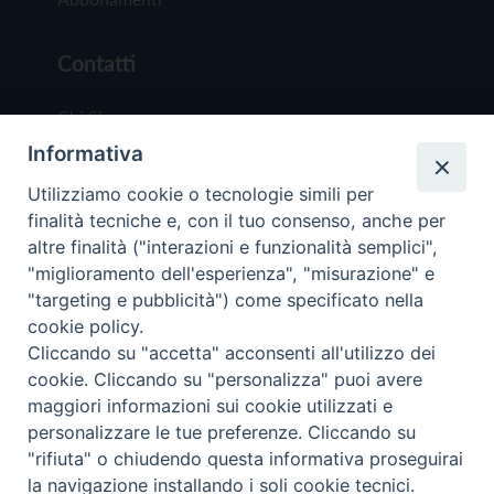
Contatti
Chi Siamo
Informativa
Redazione
Scrivici
Utilizziamo cookie o tecnologie simili per
finalità tecniche e, con il tuo consenso, anche per
altre finalità ("interazioni e funzionalità semplici",
"miglioramento dell'esperienza", "misurazione" e
"targeting e pubblicità") come specificato nella
cookie policy.
Copyright © 2019 - Tutti i diritti riservati - Vit
Cliccando su "accetta" acconsenti all'utilizzo dei
Trentina Editrice
cookie. Cliccando su "personalizza" puoi avere
maggiori informazioni sui cookie utilizzati e
Privacy Policy
personalizzare le tue preferenze. Cliccando su
Torna all'inizi
"rifiuta" o chiudendo questa informativa proseguirai
la navigazione installando i soli cookie tecnici.