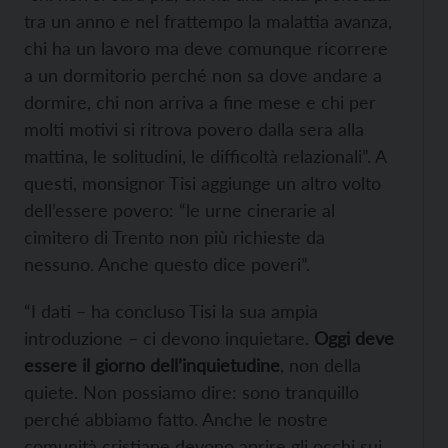
tra un anno e nel frattempo la malattia avanza,
chi ha un lavoro ma deve comunque ricorrere
a un dormitorio perché non sa dove andare a
dormire, chi non arriva a fine mese e chi per
molti motivi si ritrova povero dalla sera alla
mattina, le solitudini, le difficoltà relazionali”. A
questi, monsignor Tisi aggiunge un altro volto
dell’essere povero: “le urne cinerarie al
cimitero di Trento non più richieste da
nessuno. Anche questo dice poveri”.
“I dati – ha concluso Tisi la sua ampia
introduzione – ci devono inquietare.
Oggi deve
essere il giorno dell’inquietudine
, non della
quiete. Non possiamo dire: sono tranquillo
perché abbiamo fatto. Anche le nostre
comunità cristiane devono aprire gli occhi sui