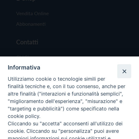
Vendita Online
Abbonamenti
Contatti
Chi Siamo
Informativa
Redazione
Scrivici
Utilizziamo cookie o tecnologie simili per
finalità tecniche e, con il tuo consenso, anche per
altre finalità ("interazioni e funzionalità semplici",
"miglioramento dell'esperienza", "misurazione" e
"targeting e pubblicità") come specificato nella
cookie policy.
Copyright © 2019 - Tutti i diritti riservati - Vit
Cliccando su "accetta" acconsenti all'utilizzo dei
Trentina Editrice
cookie. Cliccando su "personalizza" puoi avere
maggiori informazioni sui cookie utilizzati e