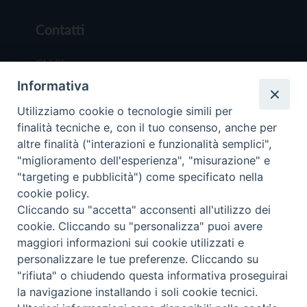
Contatti
Chi Siamo
Informativa
Redazione
Scrivici
Utilizziamo cookie o tecnologie simili per
finalità tecniche e, con il tuo consenso, anche per
altre finalità ("interazioni e funzionalità semplici",
"miglioramento dell'esperienza", "misurazione" e
"targeting e pubblicità") come specificato nella
cookie policy.
Copyright © 2019 - Tutti i diritti riservati - Vit
Cliccando su "accetta" acconsenti all'utilizzo dei
Trentina Editrice
cookie. Cliccando su "personalizza" puoi avere
maggiori informazioni sui cookie utilizzati e
Privacy Policy
personalizzare le tue preferenze. Cliccando su
Torna all'inizi
"rifiuta" o chiudendo questa informativa proseguirai
la navigazione installando i soli cookie tecnici.