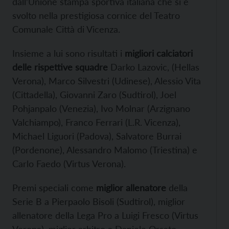
dall’Unione stampa sportiva italiana che si è
svolto nella prestigiosa cornice del Teatro
Comunale Città di Vicenza.
Insieme a lui sono risultati i
migliori calciatori
delle rispettive squadre
Darko Lazovic, (Hellas
Verona), Marco Silvestri (Udinese), Alessio Vita
(Cittadella), Giovanni Zaro (Sudtirol), Joel
Pohjanpalo (Venezia), Ivo Molnar (Arzignano
Valchiampo), Franco Ferrari (L.R. Vicenza),
Michael Liguori (Padova), Salvatore Burrai
(Pordenone), Alessandro Malomo (Triestina) e
Carlo Faedo (Virtus Verona).
Premi speciali come
miglior allenatore
della
Serie B a Pierpaolo Bisoli (Sudtirol), miglior
allenatore della Lega Pro a Luigi Fresco (Virtus
Verona), miglior arbitro a Daniele Orsato,