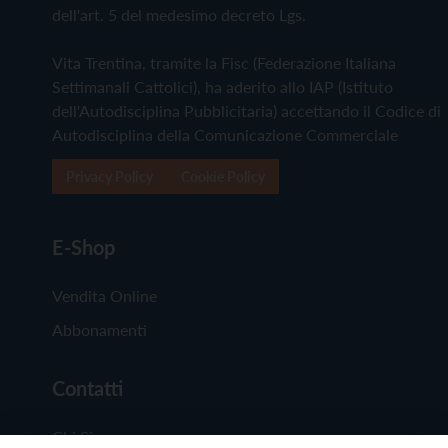
dell'art. 5 del medesimo decreto Lgs.
Vita Trentina, tramite la Fisc (Federazione Italiana
Settimanali Cattolici), ha aderito allo IAP (Istituto
dell'Autodisciplina Pubblicitaria) accettando il Codice di
Autodisciplina della Comunicazione Commerciale
Privacy Policy
Cookie Policy
E-Shop
Vendita Online
Abbonamenti
Contatti
Chi Siamo