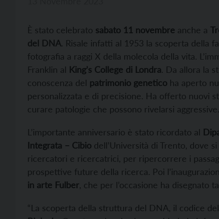
13 Novembre 2023
È stato celebrato
sabato 11 novembre
anche a
Tr
del DNA
. Risale infatti al 1953 la scoperta della 
fotografia a raggi X della molecola della vita. L’im
Franklin al
King’s College di Londra
. Da allora la 
conoscenza del
patrimonio genetico
ha aperto nu
personalizzata e di precisione. Ha offerto nuovi s
curare patologie che possono rivelarsi aggressive
L’importante anniversario è stato ricordato al
Dipa
Integrata – Cibio
dell’Università di Trento, dove s
ricercatori e ricercatrici, per ripercorrere i passa
prospettive future della ricerca. Poi l’inaugurazi
in arte Fulber
, che per l’occasione ha disegnato ta
“La scoperta della struttura del DNA, il codice de