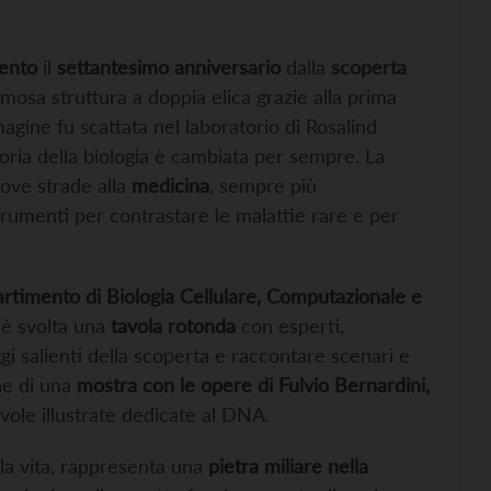
ento
il
settantesimo anniversario
dalla
scoperta
famosa struttura a doppia elica grazie alla prima
magine fu scattata nel laboratorio di Rosalind
storia della biologia è cambiata per sempre. La
ove strade alla
medicina
, sempre più
trumenti per contrastare le malattie rare e per
.
rtimento di Biologia Cellulare, Computazionale e
i è svolta una
tavola rotonda
con esperti,
ggi salienti della scoperta e raccontare scenari e
one di una
mostra con le opere di Fulvio Bernardini,
vole illustrate dedicate al DNA.
lla vita, rappresenta una
pietra miliare nella