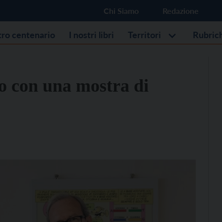
Chi Siamo
Redazione
stro centenario
I nostri libri
Territori
Rubric
io con una mostra di