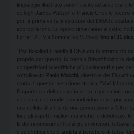
linguaggio illustrato sono riuscito ad accelerare l
colleghi James Watson e Francis Crick le fecero n
per la prima volta la struttura del DNA fu scatta
appropriarono. Le opere rimarranno allestite nell’
Ferrari 2 – Via Sommarive 9, Povo)
fino al 31 di
“Per Rosalind Franklin il DNA era lo strumento def
proprio per questo, la corsa all’identificazione de
competizioni scientifiche più avvincenti e per certi
sottolineato
Paolo Macchi
, direttore del Dipartim
storia di questa rivelazione storica. “Vari laborator
l’importanza della posta in gioco, capire cioè co
genetica, che rende ogni individuo unico pur appa
una cellula all’altra, da una generazione all’altra
luce gli aspetti migliori ma anche le debolezze, le in
là dei riconoscimenti elargiti ai vincitori, tuttavia
e scientifica che è andata a beneficio di tutta l’um