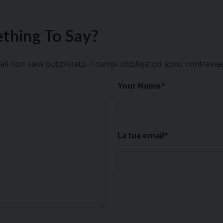
thing To Say?
mail non sarà pubblicato.
I campi obbligatori sono contrass
Your Name
*
La tua email
*