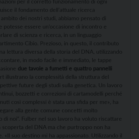
azioni per il corretto funzionamento di ogni
tuisce il fondamento dell’attuale ricerca
i ambito dei nostri studi, abbiamo pensato di
e potesse essere un’occasione di incontro e
are di scienza e ricerca, in un linguaggio
artimento Cibio. Prezioso, in questo, il contributo
na lettura diversa della storia del DNA, utilizzando
ccontare, in modo facile e immediato, le tappe
ccasione
due tavole a fumetti e quattro pannelli
rt illustrano la complessità della struttura del
ettive future degli studi sulla genetica. Un lavoro
ntinui, bozzetti e correzioni di cartamodelli perché
enuti così complessi è stata una sfida per me», ha
spiegare alla gente comune concetti molto
o di noi”. Fulber nel suo lavoro ha voluto riscattare
lla scoperta del DNA ma che purtroppo non ha
 «Il suo destino mi ha appassionato. Utilizzando il