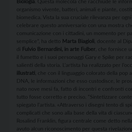
Biologia
. Questa molecola che racchiude le inform
organismo vivente, batteri, animali e piante, costi
biomedica. Vista la sua cruciale rilevanza per ogn
celebrare questo anniversario con una mostra ch
comunicazione con i cittadini, un momento per parl
semplice”, ha detto
Marta Biagioli
, docente al Dip
di
Fulvio Bernardini, in arte Fulber
, che fornisce u
il fumetto e i suoi personaggi Gary e Spike per ra
salienti della storia. L’artista ha realizzato per l’o
illustrati
, che con il linguaggio colorato della pop a
DNA, le informazioni che esso custodisce, le prosp
nato nove mesi fa, fatto di incontri e confronti co
tutto fosse corretto e preciso. “Sintetizzare cont
spiegato l’artista. «Attraverso i disegni tento di 
complicati che sono alla base della vita di ciascun
Rosalind Franklin, figura centrale come detto ne
avuto alcun riconoscimento per questa rivelazione.