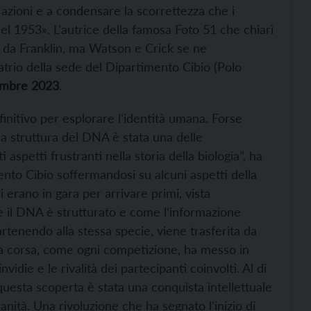
e azioni e a condensare la scorrettezza che i
el 1953». L’autrice della famosa Foto 51 che chiarì
ta da Franklin, ma Watson e Crick se ne
atrio della sede del Dipartimento Cibio (Polo
cembre 2023
.
initivo per esplorare l’identità umana. Forse
lla struttura del DNA è stata una delle
 aspetti frustranti nella storia della biologia”, ha
ento Cibio soffermandosi su alcuni aspetti della
i erano in gara per arrivare primi, vista
me il DNA è strutturato e come l’informazione
rtenendo alla stessa specie, viene trasferita da
. La corsa, come ogni competizione, ha messo in
vidie e le rivalità dei partecipanti coinvolti. Al di
, questa scoperta è stata una conquista intellettuale
anità. Una rivoluzione che ha segnato l’inizio di