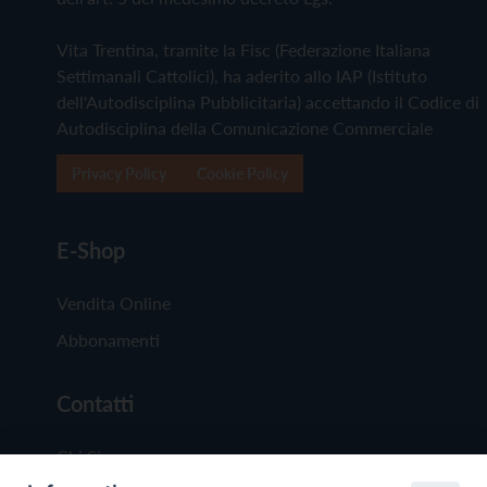
Vita Trentina, tramite la Fisc (Federazione Italiana
Settimanali Cattolici), ha aderito allo IAP (Istituto
dell'Autodisciplina Pubblicitaria) accettando il Codice di
Autodisciplina della Comunicazione Commerciale
Privacy Policy
Cookie Policy
E-Shop
Vendita Online
Abbonamenti
Contatti
Chi Siamo