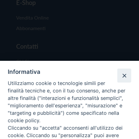
E-Shop
Vendita Online
Abbonamenti
Contatti
Chi Siamo
Informativa
Redazione
Scrivici
Utilizziamo cookie o tecnologie simili per
finalità tecniche e, con il tuo consenso, anche per
altre finalità ("interazioni e funzionalità semplici",
"miglioramento dell'esperienza", "misurazione" e
"targeting e pubblicità") come specificato nella
cookie policy.
Copyright © 2019 - Tutti i diritti riservati - Vit
Cliccando su "accetta" acconsenti all'utilizzo dei
Trentina Editrice
cookie. Cliccando su "personalizza" puoi avere