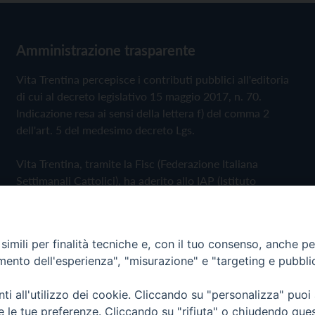
Amministrazione trasparente
Vita Trentina percepisce i contributi pubblici all'editoria
di cui al decreto legislativo 15 maggio 2017, n. 70.
Indicazione resa ai sensi della lettera f) del comma 2
dell'art. 5 del medesimo decreto Lgs.
Vita Trentina, tramite la Fisc (Federazione Italiana
Settimanali Cattolici), ha aderito allo IAP (Istituto
dell'Autodisciplina Pubblicitaria) accettando il Codice di
Autodisciplina della Comunicazione Commerciale
imili per finalità tecniche e, con il tuo consenso, anche per 
Privacy Policy
Cookie Policy
amento dell'esperienza", "misurazione" e "targeting e pubbli
i all'utilizzo dei cookie. Cliccando su "personalizza" puoi
 Trentina Editrice
re le tue preferenze. Cliccando su "rifiuta" o chiudendo que