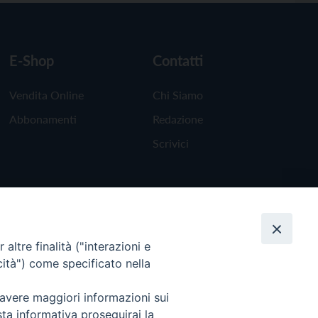
E-Shop
Contatti
Vendita Online
Chi Siamo
Abbonamenti
Redazione
Scrivici
altre finalità ("interazioni e
cità") come specificato nella
 avere maggiori informazioni sui
sta informativa proseguirai la