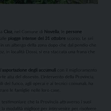
 a
Cloz
, nel Comune di
Novella
, le
persone
alle
piogge intense del 31 ottobre
scorso. Le sei
e in un albergo della zona dopo che dal pendio che
oz, in località Dossi, si era staccata una frana che
l’
asportazione degli accumuli
con il miglioramento
rte alta del dissesto. L’intervento della Provincia,
ili del fuoco, agli operai e ai tecnici comunali, ha
rare le famiglie nelle loro case.
testimoniare che la Provincia attraverso i suoi
 è la modalità migliore per intervenire per risolvere