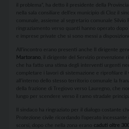
il problema”, ha detto il presidente della Provinc
nella sala consiliare dell’ex municipio di Cloz il s
comunale, assieme al segretario comunale Silvio R
ringraziamento verso quanti hanno operato dopo l
e imprese private che si sono messi a disposizio
All’incontro erano presenti anche Il dirigente ge
Martorano
, il dirigente del Servizio prevenzione
che ha fatto una stima degli interventi urgenti ne
completare i lavori di sistemazione e riprofilare i
all’interno dello stesso territorio comunale la fr
della frazione di Tregiovo verso Lauregno, che non
lungo per scendere verso il ramo stradale principal
Il sindaco ha ringraziato per il dialogo costante che
Protezione civile ricordando l’operato incessante d
scorsi, dopo che nella zona erano
caduti oltre 300