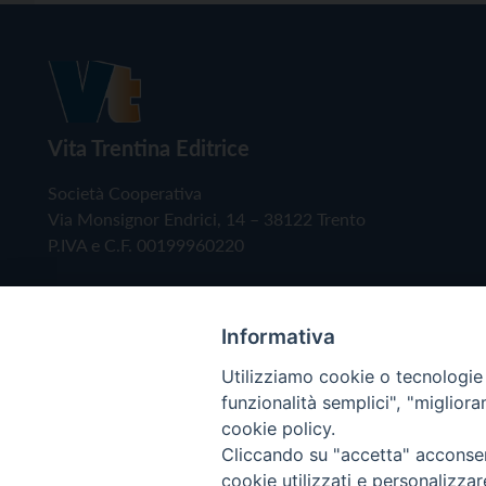
Vita Trentina Editrice
Società Cooperativa
Via Monsignor Endrici, 14 – 38122 Trento
P.IVA e C.F. 00199960220
Informativa
Utilizziamo cookie o tecnologie s
funzionalità semplici", "miglior
cookie policy.
Cliccando su "accetta" acconsent
Copyright © 2019 - Tutti i diritti riservati - Vita
cookie utilizzati e personalizza