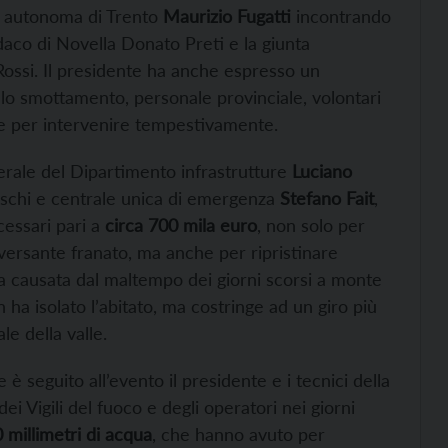
ia autonoma di Trento
Maurizio Fugatti
incontrando
indaco di Novella Donato Preti e la giunta
ossi. Il presidente ha anche espresso un
o smottamento, personale provinciale, volontari
ne per intervenire tempestivamente.
nerale del Dipartimento infrastrutture
Luciano
 rischi e centrale unica di emergenza
Stefano Fait
,
cessari pari a
circa 700 mila euro
, non solo per
l versante franato, ma anche per ripristinare
ana causata dal maltempo dei giorni scorsi a monte
 ha isolato l’abitato, ma costringe ad un giro più
e della valle.
 è seguito all’evento il presidente e i tecnici della
ei Vigili del fuoco e degli operatori nei giorni
 millimetri di acqua
, che hanno avuto per