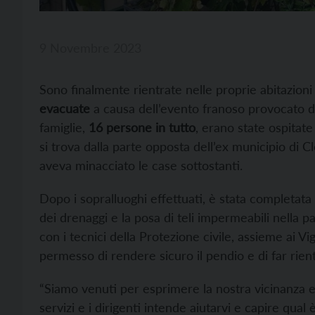
9 Novembre 2023
Sono finalmente rientrate nelle proprie abitazioni
evacuate
a causa dell’evento franoso provocato d
famiglie,
16 persone in tutto
, erano state ospitat
si trova dalla parte opposta dell’ex municipio di Cl
aveva minacciato le case sottostanti.
Dopo i sopralluoghi effettuati, è stata completata 
dei drenaggi e la posa di teli impermeabili nella pa
con i tecnici della Protezione civile, assieme ai Vig
permesso di rendere sicuro il pendio e di far rient
“Siamo venuti per esprimere la nostra vicinanza e 
servizi e i dirigenti intende aiutarvi e capire qual