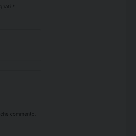
egnati
*
ta che commento.