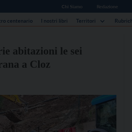
Chi Siamo
Redazione
stro centenario
I nostri libri
Territori
Rubric
ie abitazioni le sei
frana a Cloz