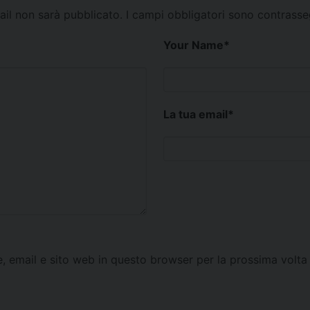
mail non sarà pubblicato.
I campi obbligatori sono contrass
Your Name
*
La tua email
*
e, email e sito web in questo browser per la prossima vol