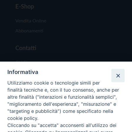
E-Shop
Vendita Online
Abbonamenti
Contatti
Chi Siamo
Informativa
Redazione
Scrivici
Utilizziamo cookie o tecnologie simili per
finalità tecniche e, con il tuo consenso, anche per
altre finalità ("interazioni e funzionalità semplici",
"miglioramento dell'esperienza", "misurazione" e
"targeting e pubblicità") come specificato nella
cookie policy.
Copyright © 2019 - Tutti i diritti riservati - Vit
Cliccando su "accetta" acconsenti all'utilizzo dei
Trentina Editrice