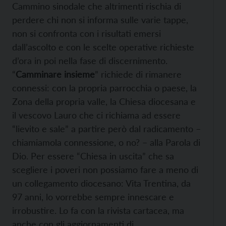
Cammino sinodale che altrimenti rischia di
perdere chi non si informa sulle varie tappe,
non si confronta con i risultati emersi
dall’ascolto e con le scelte operative richieste
d’ora in poi nella fase di discernimento.
“
Camminare insieme
” richiede di rimanere
connessi: con la propria parrocchia o paese, la
Zona della propria valle, la Chiesa diocesana e
il vescovo Lauro che ci richiama ad essere
“lievito e sale” a partire però dal radicamento –
chiamiamola connessione, o no? – alla Parola di
Dio. Per essere “Chiesa in uscita” che sa
scegliere i poveri non possiamo fare a meno di
un collegamento diocesano: Vita Trentina, da
97 anni, lo vorrebbe sempre innescare e
irrobustire. Lo fa con la rivista cartacea, ma
anche con gli aggiornamenti di