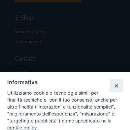
E-Shop
Vendita Online
Abbonamenti
Contatti
Chi Siamo
Informativa
Redazione
Scrivici
Utilizziamo cookie o tecnologie simili per
finalità tecniche e, con il tuo consenso, anche per
altre finalità ("interazioni e funzionalità semplici",
"miglioramento dell'esperienza", "misurazione" e
"targeting e pubblicità") come specificato nella
cookie policy.
Copyright © 2019 - Tutti i diritti riservati - Vit