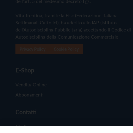
dell'art. 5 del medesimo decreto Lgs.
Vita Trentina, tramite la Fisc (Federazione Italiana
Settimanali Cattolici), ha aderito allo IAP (Istituto
dell'Autodisciplina Pubblicitaria) accettando il Codice di
Autodisciplina della Comunicazione Commerciale
Privacy Policy
Cookie Policy
E-Shop
Vendita Online
Abbonamenti
Contatti
Chi Siamo