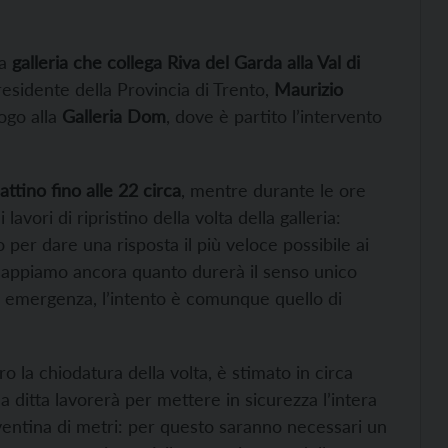
la
galleria che collega Riva del Garda alla Val di
 presidente della Provincia di Trento,
Maurizio
uogo alla
Galleria Dom
, dove è partito l’intervento
attino fino alle 22 circa
, mentre durante le ore
avori di ripristino della volta della galleria:
 per dare una risposta il più veloce possibile ai
n sappiamo ancora quanto durerà il senso unico
 di emergenza, l’intento è comunque quello di
ro la chiodatura della volta, è stimato in circa
la ditta lavorerà per mettere in sicurezza l’intera
 ventina di metri: per questo saranno necessari un