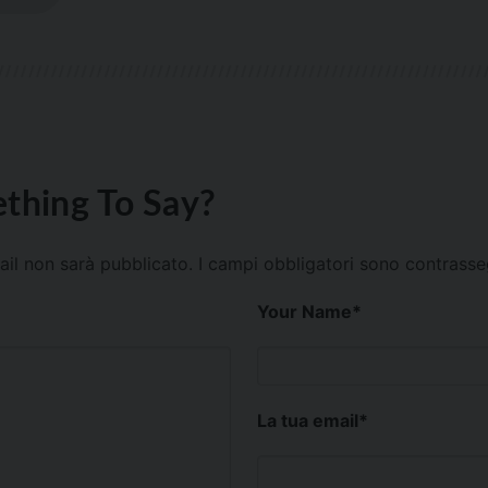
thing To Say?
mail non sarà pubblicato.
I campi obbligatori sono contrass
Your Name
*
La tua email
*