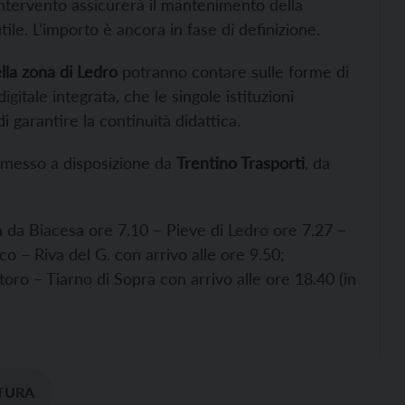
’intervento assicurerà il mantenimento della
ile. L’importo è ancora in fase di definizione.
lla zona di Ledro
potranno contare sulle forme di
itale integrata, che le singole istituzioni
i garantire la continuità didattica.
 messo a disposizione da
Trentino Trasporti
, da
a da Biacesa ore 7.10 – Pieve di Ledro ore 7.27 –
o – Riva del G. con arrivo alle ore 9.50;
oro – Tiarno di Sopra con arrivo alle ore 18.40 (in
TURA