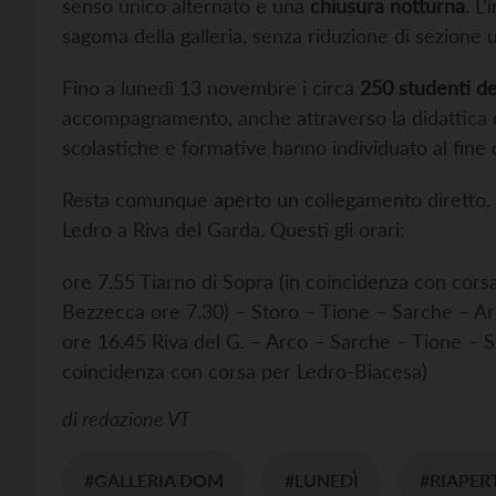
senso unico alternato e una
chiusura notturna
. L
sagoma della galleria, senza riduzione di sezione ut
Fino a lunedì 13 novembre i circa
250 studenti de
accompagnamento, anche attraverso la didattica dig
scolastiche e formative hanno individuato al fine d
Resta comunque aperto un collegamento diretto,
Ledro a Riva del Garda. Questi gli orari:
ore 7.55 Tiarno di Sopra (in coincidenza con cors
Bezzecca ore 7.30) – Storo – Tione – Sarche – Arc
ore 16.45 Riva del G. – Arco – Sarche – Tione – St
coincidenza con corsa per Ledro-Biacesa)
di
redazione VT
#GALLERIA DOM
#LUNEDÌ
#RIAPER