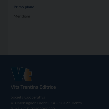
Primo piano
Meridiani
Vita Trentina Editrice
Società Cooperativa
Via Monsignor Endrici, 14 – 38122 Trento
P.IVA e C.F. 00199960220