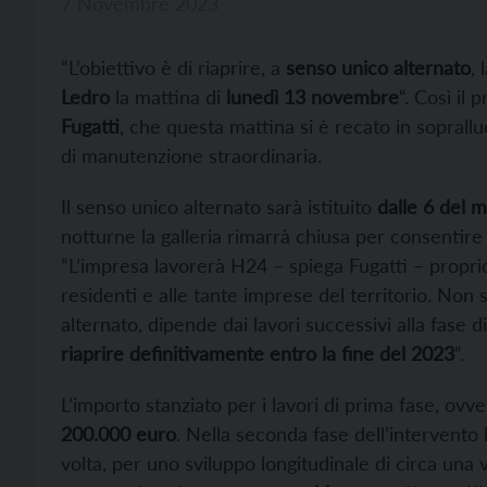
7 Novembre 2023
“L’obiettivo è di riaprire, a
senso unico alternato
, 
Ledro
la mattina di
lunedì 13 novembre
“. Così il
Fugatti
, che questa mattina si è recato in soprall
di manutenzione straordinaria.
Il senso unico alternato sarà istituito
dalle 6 del m
notturne la galleria rimarrà chiusa per consentire i l
“L’impresa lavorerà H24 – spiega Fugatti – proprio
residenti e alle tante imprese del territorio. No
alternato, dipende dai lavori successivi alla fase
riaprire definitivamente entro la fine del 2023
“.
L’importo stanziato per i lavori di prima fase, ovve
200.000 euro
. Nella seconda fase dell’intervento 
volta, per uno sviluppo longitudinale di circa una