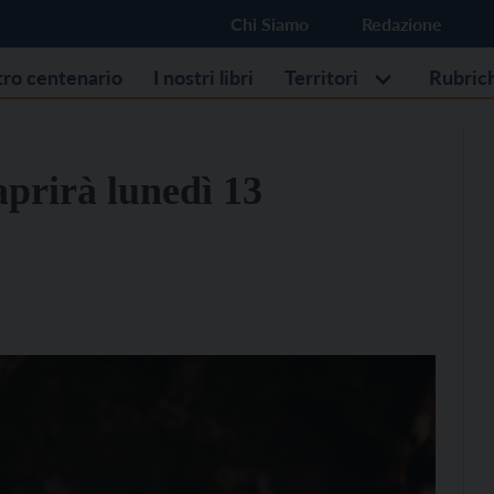
Chi Siamo
Redazione
stro centenario
I nostri libri
Territori
Rubric
aprirà lunedì 13