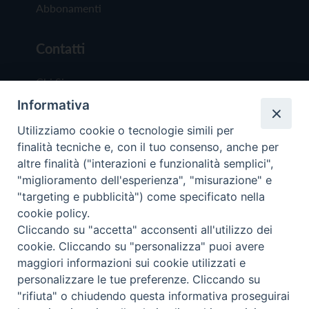
Abbonamenti
Contatti
Chi Siamo
Informativa
Redazione
Scrivici
Utilizziamo cookie o tecnologie simili per
finalità tecniche e, con il tuo consenso, anche per
altre finalità ("interazioni e funzionalità semplici",
"miglioramento dell'esperienza", "misurazione" e
"targeting e pubblicità") come specificato nella
cookie policy.
Copyright © 2019 - Tutti i diritti riservati - Vit
Cliccando su "accetta" acconsenti all'utilizzo dei
Trentina Editrice
cookie. Cliccando su "personalizza" puoi avere
maggiori informazioni sui cookie utilizzati e
Privacy Policy
personalizzare le tue preferenze. Cliccando su
Torna all'inizi
"rifiuta" o chiudendo questa informativa proseguirai