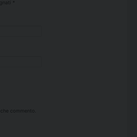
egnati
*
ta che commento.