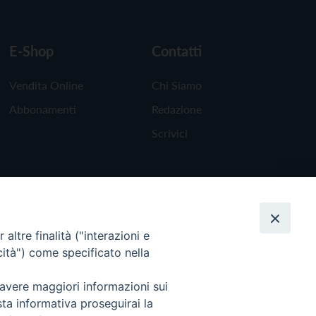
E-Shop
Contatti
Vendita Online
Chi Siamo
Abbonamenti
Redazione
Scrivici
altre finalità ("interazioni e
cità") come specificato nella
 avere maggiori informazioni sui
sta informativa proseguirai la