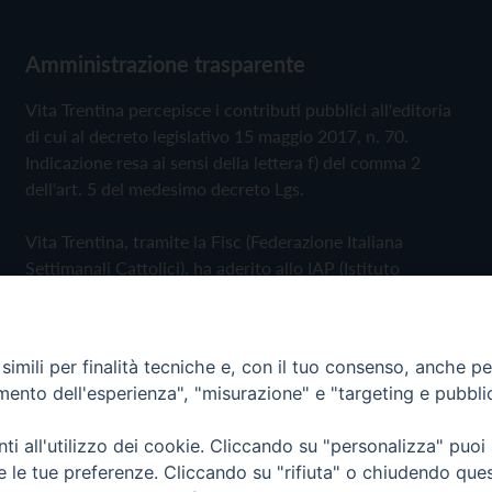
Amministrazione trasparente
Vita Trentina percepisce i contributi pubblici all'editoria
di cui al decreto legislativo 15 maggio 2017, n. 70.
Indicazione resa ai sensi della lettera f) del comma 2
dell'art. 5 del medesimo decreto Lgs.
Vita Trentina, tramite la Fisc (Federazione Italiana
Settimanali Cattolici), ha aderito allo IAP (Istituto
dell'Autodisciplina Pubblicitaria) accettando il Codice di
Autodisciplina della Comunicazione Commerciale
imili per finalità tecniche e, con il tuo consenso, anche per 
Privacy Policy
Cookie Policy
amento dell'esperienza", "misurazione" e "targeting e pubbli
i all'utilizzo dei cookie. Cliccando su "personalizza" puoi
 Trentina Editrice
re le tue preferenze. Cliccando su "rifiuta" o chiudendo que