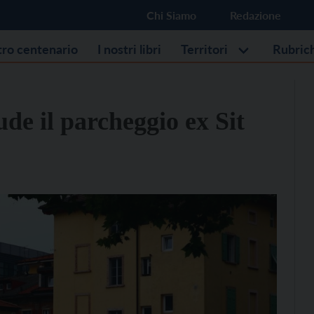
Chi Siamo
Redazione
stro centenario
I nostri libri
Territori
Rubric
ude il parcheggio ex Sit