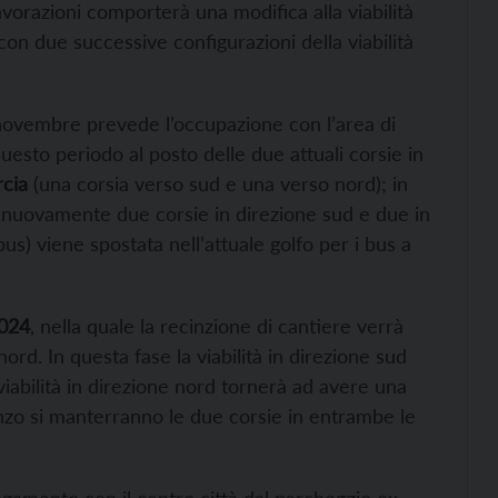
avorazioni comporterà una modifica alla viabilità
 con due successive configurazioni della viabilità
 novembre prevede l’occupazione con l’area di
questo periodo al posto delle due attuali corsie in
rcia
(una corsia verso sud e una verso nord); in
no nuovamente due corsie in direzione sud e due in
bus) viene spostata nell’attuale golfo per i bus a
024
, nella quale la recinzione di cantiere verrà
nord. In questa fase la viabilità in direzione sud
iabilità in direzione nord tornerà ad avere una
renzo si manterranno le due corsie in entrambe le