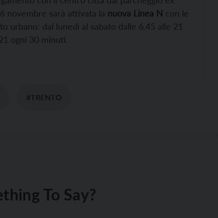
egamento con il centro città dal parcheggio ex
 6 novembre sarà attivata la
nuova Linea N
con le
o urbano: dal lunedì al sabato dalle 6.45 alle 21
 21 ogni 30 minuti.
#TRENTO
thing To Say?