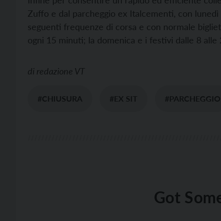
Infine per consentire un rapido ed efficiente coll
Zuffo e dal parcheggio ex Italcementi, con lunedì
seguenti frequenze di corsa e con normale bigliett
ogni 15 minuti; la domenica e i festivi dalle 8 alle
di
redazione VT
#CHIUSURA
#EX SIT
#PARCHEGGIO
Got Some