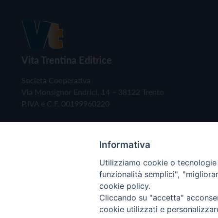
Vita Trentina Editrice
Società Cooperativa
Via Monsignor Endrici, 14 – 38122 Trento
P.IVA e C.F. 00199960220
Informativa
Utilizziamo cookie o tecnologie s
funzionalità semplici", "miglior
cookie policy.
Cliccando su "accetta" acconsent
Copyright © 2019 - Tutti i diritti riservati - Vita
cookie utilizzati e personalizza