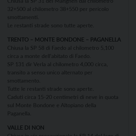
Chiusa la SP 31 del Manghen dal chilometro
32+500 al chilometro 38+550 per pericolo
smottamenti.
Le restanti strade sono tutte aperte.
TRENTO – MONTE BONDONE – PAGANELLA
Chiusa la SP 58 di Faedo al chilometro 5,100
circa a monte dell’abitato di Faedo.
SP 131 dir Verla al chilometro 4,000 circa,
transito a senso unico alternato per
smottamento.
Tutte le restanti strade sono aperte.
Caduti circa 15-20 centimetri di neve in quota
sul Monte Bondone e Altopiano della
Paganella.
VALLE DI NON
Chiusa in via precauzionale la SP 14 del lago di