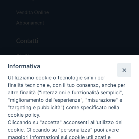
Vendita Online
Abbonamenti
Contatti
Chi Siamo
Informativa
Redazione
Scrivici
Utilizziamo cookie o tecnologie simili per
finalità tecniche e, con il tuo consenso, anche per
altre finalità ("interazioni e funzionalità semplici",
"miglioramento dell'esperienza", "misurazione" e
"targeting e pubblicità") come specificato nella
cookie policy.
Copyright © 2019 - Tutti i diritti riservati - Vit
Cliccando su "accetta" acconsenti all'utilizzo dei
Trentina Editrice
cookie. Cliccando su "personalizza" puoi avere
maggiori informazioni sui cookie utilizzati e