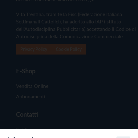
Vita Trentina, tramite la Fisc (Federazione Italiana
Settimanali Cattolici), ha aderito allo IAP (Istituto
dell'Autodisciplina Pubblicitaria) accettando il Codice di
Autodisciplina della Comunicazione Commerciale
Privacy Policy
Cookie Policy
E-Shop
Vendita Online
Abbonamenti
Contatti
Chi Siamo