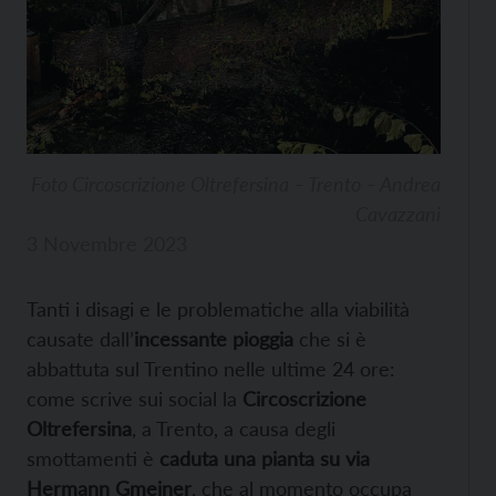
Foto Circoscrizione Oltrefersina – Trento – Andrea
Cavazzani
3 Novembre 2023
Tanti i disagi e le problematiche alla viabilità
causate dall’
incessante pioggia
che si è
abbattuta sul Trentino nelle ultime 24 ore:
come scrive sui social la
Circoscrizione
Oltrefersina
, a Trento, a causa degli
smottamenti è
caduta una pianta su via
Hermann Gmeiner
, che al momento occupa