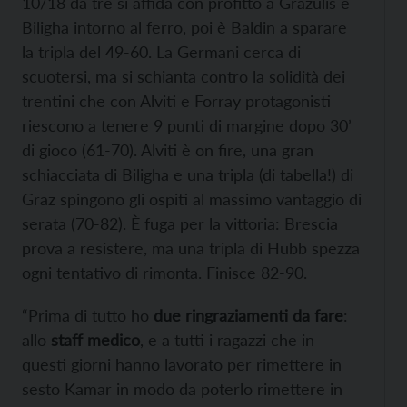
10/18 da tre si affida con profitto a Grazulis e
Biligha intorno al ferro, poi è Baldin a sparare
la tripla del 49-60. La Germani cerca di
scuotersi, ma si schianta contro la solidità dei
trentini che con Alviti e Forray protagonisti
riescono a tenere 9 punti di margine dopo 30’
di gioco (61-70). Alviti è on fire, una gran
schiacciata di Biligha e una tripla (di tabella!) di
Graz spingono gli ospiti al massimo vantaggio di
serata (70-82). È fuga per la vittoria: Brescia
prova a resistere, ma una tripla di Hubb spezza
ogni tentativo di rimonta. Finisce 82-90.
“Prima di tutto ho
due ringraziamenti da fare
:
allo
staff medico
, e a tutti i ragazzi che in
questi giorni hanno lavorato per rimettere in
sesto Kamar in modo da poterlo rimettere in