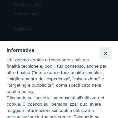
Vendita Online
Abbonamenti
Contatti
Chi Siamo
Informativa
Redazione
Scrivici
Utilizziamo cookie o tecnologie simili per
finalità tecniche e, con il tuo consenso, anche per
altre finalità ("interazioni e funzionalità semplici",
"miglioramento dell'esperienza", "misurazione" e
"targeting e pubblicità") come specificato nella
cookie policy.
Copyright © 2019 - Tutti i diritti riservati - Vit
Cliccando su "accetta" acconsenti all'utilizzo dei
Trentina Editrice
cookie. Cliccando su "personalizza" puoi avere
maggiori informazioni sui cookie utilizzati e
Privacy Policy
personalizzare le tue preferenze. Cliccando su