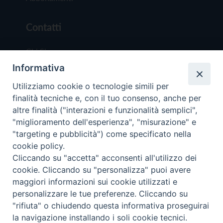
Contatti
Chi Siamo
Informativa
Redazione
Scrivici
Utilizziamo cookie o tecnologie simili per
finalità tecniche e, con il tuo consenso, anche per
altre finalità ("interazioni e funzionalità semplici",
"miglioramento dell'esperienza", "misurazione" e
"targeting e pubblicità") come specificato nella
cookie policy.
Copyright © 2019 - Tutti i diritti riservati - Vit
Cliccando su "accetta" acconsenti all'utilizzo dei
Trentina Editrice
cookie. Cliccando su "personalizza" puoi avere
maggiori informazioni sui cookie utilizzati e
Privacy Policy
personalizzare le tue preferenze. Cliccando su
Torna all'inizi
"rifiuta" o chiudendo questa informativa proseguirai
la navigazione installando i soli cookie tecnici.