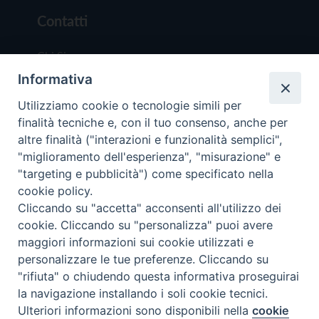
Contatti
Chi Siamo
Informativa
Redazione
Scrivici
Utilizziamo cookie o tecnologie simili per
finalità tecniche e, con il tuo consenso, anche per
altre finalità ("interazioni e funzionalità semplici",
"miglioramento dell'esperienza", "misurazione" e
"targeting e pubblicità") come specificato nella
cookie policy.
Copyright © 2019 - Tutti i diritti riservati - Vit
Cliccando su "accetta" acconsenti all'utilizzo dei
Trentina Editrice
cookie. Cliccando su "personalizza" puoi avere
maggiori informazioni sui cookie utilizzati e
Privacy Policy
personalizzare le tue preferenze. Cliccando su
Torna all'inizi
"rifiuta" o chiudendo questa informativa proseguirai
la navigazione installando i soli cookie tecnici.
Ulteriori informazioni sono disponibili nella
cookie
Preferenze Cookie