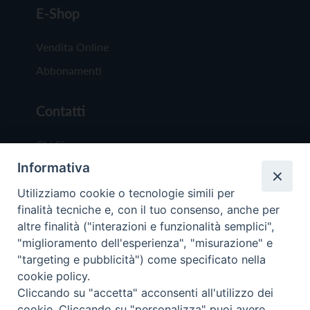
E-Shop
Vendita Online
Abbonamenti
Contatti
Chi Siamo
Informativa
Redazione
Scrivici
Utilizziamo cookie o tecnologie simili per
finalità tecniche e, con il tuo consenso, anche per
altre finalità ("interazioni e funzionalità semplici",
"miglioramento dell'esperienza", "misurazione" e
"targeting e pubblicità") come specificato nella
cookie policy.
Copyright © 2019 - Tutti i diritti riservati - Vit
Cliccando su "accetta" acconsenti all'utilizzo dei
Trentina Editrice
cookie. Cliccando su "personalizza" puoi avere