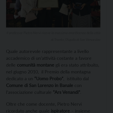
Il professor Pietro Nervi riceve la massima onorificenza della città
di Trento, l’Aquila di San Venceslao
Quale autorevole rappresentante a livello
accademico di un’attività costante a favore
delle
comunità montane
gli era stato attribuito,
nel giugno 2010, il Premio della montagna
dedicato a un
“Uomo Probo”
, istituito dal
Comune di San Lorenzo in Banale
con
l’associazione culturale
“Ars Venandi”
.
Oltre che come docente, Pietro Nervi
ricordato anche quale
ispiratore
– insieme