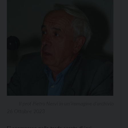
Il prof Pietro Nervi in un’immagine d’archivio
26 Ottobre 2023
E’ scomparso nella tarda serata di ieri,