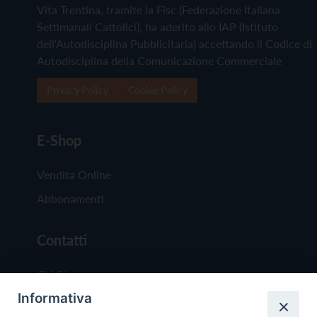
Vita Trentina, tramite la Fisc (Federazione Italiana
Settimanali Cattolici), ha aderito allo IAP (Istituto
dell'Autodisciplina Pubblicitaria) accettando il Codice di
Autodisciplina della Comunicazione Commerciale
Privacy Policy
Cookie Policy
E-Shop
Vendita Online
Abbonamenti
Contatti
Chi Siamo
Informativa
Redazione