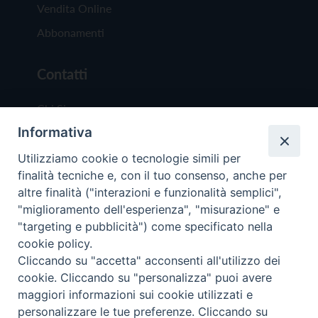
Vendita Online
Abbonamenti
Contatti
Chi Siamo
Informativa
Redazione
Scrivici
Utilizziamo cookie o tecnologie simili per
finalità tecniche e, con il tuo consenso, anche per
altre finalità ("interazioni e funzionalità semplici",
"miglioramento dell'esperienza", "misurazione" e
"targeting e pubblicità") come specificato nella
cookie policy.
Copyright © 2019 - Tutti i diritti riservati - Vit
Cliccando su "accetta" acconsenti all'utilizzo dei
Trentina Editrice
cookie. Cliccando su "personalizza" puoi avere
maggiori informazioni sui cookie utilizzati e
Privacy Policy
personalizzare le tue preferenze. Cliccando su