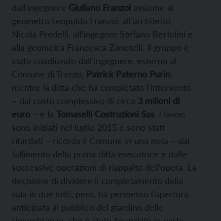
dall’ingegnere
Giuliano Franzoi
assieme al
geometra Leopoldo Franzoi, all’architetto
Nicola Predelli, all’ingegner Stefano Bertolini e
alla geometra Francesca Zanotelli. Il gruppo è
stato coadiuvato dall’ingegnere, esterno al
Comune di Trento,
Patrick Paterno Purin
,
mentre la ditta che ha completato l’intervento
– dal costo complessivo di circa
3 milioni di
euro
– è la
Tomaselli Costruzioni Sas
. I lavori
sono iniziati nel luglio 2015 e sono stati
ritardati – ricorda il Comune in una nota – dal
fallimento della prima ditta esecutrice e dalle
successive operazioni di riappalto dell’opera. La
decisione di dividere il completamento della
sala in due lotti, però, ha permesso l’apertura
anticipata al pubblico del giardino delle
rimembranze, che è stato finanziato in parte