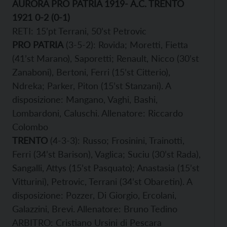
AURORA PRO PATRIA 1919- A.C. TRENTO
1921 0-2 (0-1)
RETI: 15’pt Terrani, 50’st Petrovic
PRO PATRIA
(3-5-2): Rovida; Moretti, Fietta
(41’st Marano), Saporetti; Renault, Nicco (30’st
Zanaboni), Bertoni, Ferri (15’st Citterio),
Ndreka; Parker, Piton (15’st Stanzani). A
disposizione: Mangano, Vaghi, Bashi,
Lombardoni, Caluschi. Allenatore: Riccardo
Colombo
TRENTO
(4-3-3): Russo; Frosinini, Trainotti,
Ferri (34’st Barison), Vaglica; Suciu (30’st Rada),
Sangalli, Attys (15’st Pasquato); Anastasia (15’st
Vitturini), Petrovic, Terrani (34’st Obaretin). A
disposizione: Pozzer, Di Giorgio, Ercolani,
Galazzini, Brevi. Allenatore: Bruno Tedino
ARBITRO: Cristiano Ursini di Pescara