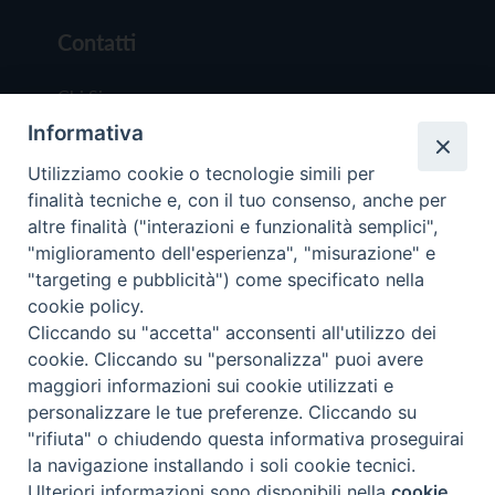
Contatti
Chi Siamo
Informativa
Redazione
Scrivici
Utilizziamo cookie o tecnologie simili per
finalità tecniche e, con il tuo consenso, anche per
altre finalità ("interazioni e funzionalità semplici",
"miglioramento dell'esperienza", "misurazione" e
"targeting e pubblicità") come specificato nella
cookie policy.
Copyright © 2019 - Tutti i diritti riservati - Vit
Cliccando su "accetta" acconsenti all'utilizzo dei
Trentina Editrice
cookie. Cliccando su "personalizza" puoi avere
maggiori informazioni sui cookie utilizzati e
Privacy Policy
personalizzare le tue preferenze. Cliccando su
Torna all'inizi
"rifiuta" o chiudendo questa informativa proseguirai
la navigazione installando i soli cookie tecnici.
Ulteriori informazioni sono disponibili nella
cookie