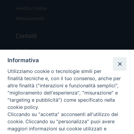
Vendita Online
Abbonamenti
Contatti
Chi Siamo
Informativa
Redazione
Scrivici
Utilizziamo cookie o tecnologie simili per
finalità tecniche e, con il tuo consenso, anche per
altre finalità ("interazioni e funzionalità semplici",
"miglioramento dell'esperienza", "misurazione" e
"targeting e pubblicità") come specificato nella
cookie policy.
Copyright © 2019 - Tutti i diritti riservati - Vit
Cliccando su "accetta" acconsenti all'utilizzo dei
Trentina Editrice
cookie. Cliccando su "personalizza" puoi avere
maggiori informazioni sui cookie utilizzati e
Privacy Policy