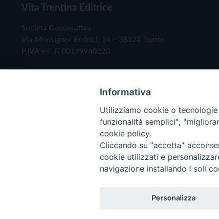
Vita Trentina Editrice
Società Cooperativa
Via Monsignor Endrici, 14 – 38122 Trento
P.IVA e C.F. 00199960220
Informativa
Utilizziamo cookie o tecnologie s
funzionalità semplici", "miglior
cookie policy.
Cliccando su "accetta" acconsent
Copyright © 2019 - Tutti i diritti riservati - Vita
cookie utilizzati e personalizza
navigazione installando i soli co
Privacy Policy
Personalizza