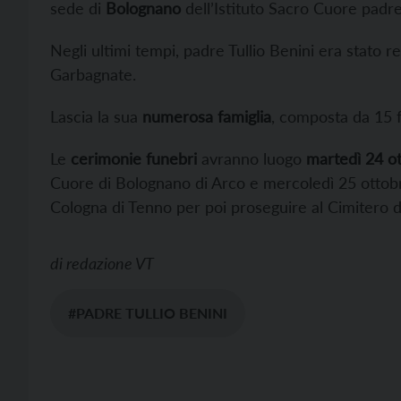
sede di
Bolognano
dell’Istituto Sacro Cuore padre
Negli ultimi tempi, padre Tullio Benini era stato r
Garbagnate.
Lascia la sua
numerosa famiglia
, composta da 15 fr
Le
cerimonie funebri
avranno luogo
martedì 24 o
Cuore di Bolognano di Arco e mercoledì 25 ottobre
Cologna di Tenno per poi proseguire al Cimitero d
di
redazione VT
#PADRE TULLIO BENINI