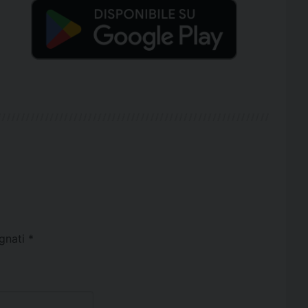
egnati
*