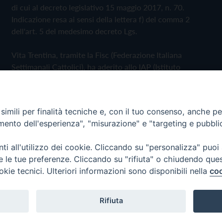
di cui al decreto legislativo 15 maggio 2017, n. 70.
Indicazione resa ai sensi della lettera f) del comma 2
dell'art. 5 del medesimo decreto Lgs.
Vita Trentina, tramite la Fisc (Federazione Italiana
Settimanali Cattolici), ha aderito allo IAP (Istituto
dell'Autodisciplina Pubblicitaria) accettando il Codice di
Autodisciplina della Comunicazione Commerciale
imili per finalità tecniche e, con il tuo consenso, anche per 
Privacy Policy
Cookie Policy
amento dell'esperienza", "misurazione" e "targeting e pubbli
i all'utilizzo dei cookie. Cliccando su "personalizza" puoi
 Trentina Editrice
re le tue preferenze. Cliccando su "rifiuta" o chiudendo que
okie tecnici. Ulteriori informazioni sono disponibili nella
coo
Rifiuta