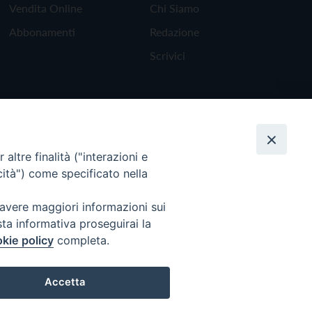
Vendita Online
Chi Siamo
Abbonamenti
Redazione
Scrivici
altre finalità ("interazioni e
cità") come specificato nella
 avere maggiori informazioni sui
sta informativa proseguirai la
kie policy
completa.
Torna all'inizio
Accetta