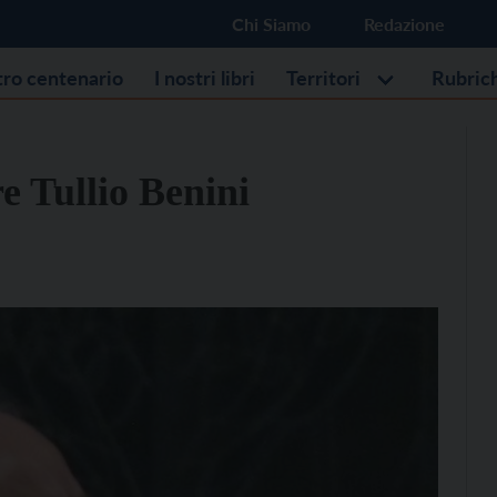
Chi Siamo
Redazione
stro centenario
I nostri libri
Territori
Rubric
e Tullio Benini