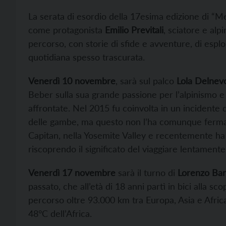
La serata di esordio della 17esima edizione di 
come protagonista
Emilio Previtali
, sciatore e alp
percorso, con storie di sfide e avventure, di esplo
quotidiana spesso trascurata.
Venerdì 10 novembre
, sarà sul palco
Lola Delnev
Beber sulla sua grande passione per l’alpinismo e
affrontate. Nel 2015 fu coinvolta in un incidente
delle gambe, ma questo non l’ha comunque fermata. 
Capitan, nella Yosemite Valley e recentemente ha 
riscoprendo il significato del viaggiare lentamente
Venerdì 17 novembre
sarà il turno di
Lorenzo Ba
passato, che all’età di 18 anni partì in bici alla s
percorso oltre 93.000 km tra Europa, Asia e Africa,
48°C dell’Africa.