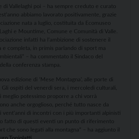
 di Vallelaghi poi – ha sempre creduto e curato
st’anno abbiamo lavorato positivamente, grazie
ciazione nata a luglio, costituita da Ecomuseo
dei Laghi e Mountime, Comune e Comunità di Valle.
sociazione infatti ha l’ambizione di sostenere il
 e completa, in primis parlando di sport ma
e ambientali” – ha commentato il Sindaco del
 della conferenza stampa.
ova edizione di ‘Mese Montagna’, alle porte di
Gli ospiti del venerdì sera, i mercoledì culturali,
i meglio potessimo proporre a chi vorrà
 Sono anche orgoglioso, perché tutto nasce da
vent’anni di incontri con i più importanti alpinisti
o fatto di questi eventi un punto di riferimento
port che sono legati alla montagna” – ha aggiunto il
ro Toniolatti
.