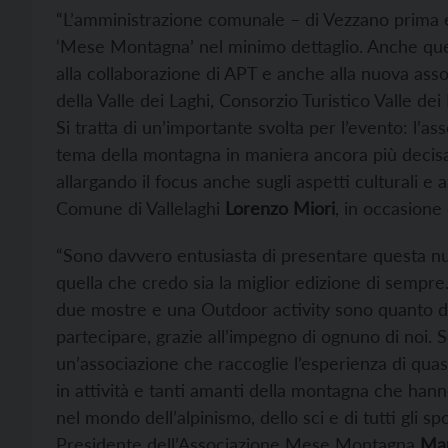
“L’amministrazione comunale – di Vezzano prima e
‘Mese Montagna’ nel minimo dettaglio. Anche que
alla collaborazione di APT e anche alla nuova asso
della Valle dei Laghi, Consorzio Turistico Valle 
Si tratta di un’importante svolta per l’evento: l’as
tema della montagna in maniera ancora più decisa
allargando il focus anche sugli aspetti culturali 
Comune di Vallelaghi
Lorenzo Miori
, in occasione
“Sono davvero entusiasta di presentare questa nu
quella che credo sia la miglior edizione di sempre. 
due mostre e una Outdoor activity sono quanto d
partecipare, grazie all’impegno di ognuno di noi.
un’associazione che raccoglie l’esperienza di quasi 
in attività e tanti amanti della montagna che hann
nel mondo dell’alpinismo, dello sci e di tutti gli s
Presidente dell’Associazione Mese Montagna
Mau