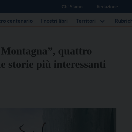
Chi Siamo
Redazione
stro centenario
I nostri libri
Territori
Rubric
 Montagna”, quattro
e storie più interessanti