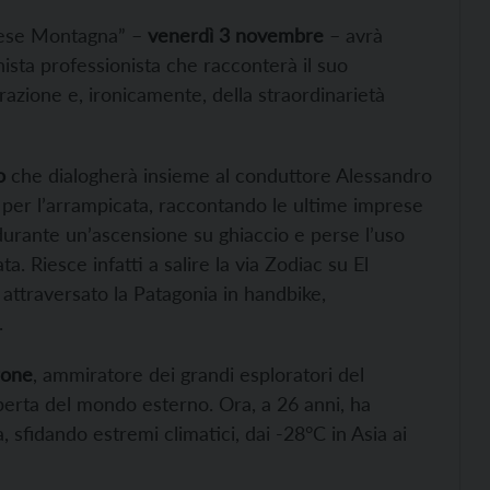
“Mese Montagna” –
venerdì 3 novembre
– avrà
inista professionista che racconterà il suo
razione e, ironicamente, della straordinarietà
o
che dialogherà insieme al conduttore Alessandro
 per l’arrampicata, raccontando le ultime imprese
 durante un’ascensione su ghiaccio e perse l’uso
Riesce infatti a salire la via Zodiac su El
attraversato la Patagonia in handbike,
.
rone
, ammiratore dei grandi esploratori del
coperta del mondo esterno. Ora, a 26 anni, ha
 sfidando estremi climatici, dai -28°C in Asia ai