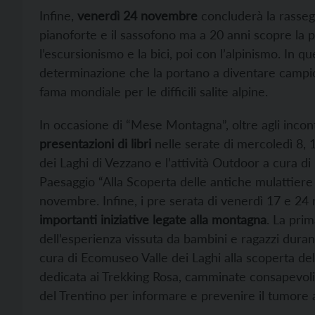
Infine,
venerdì 24 novembre
concluderà la rasse
pianoforte e il sassofono ma a 20 anni scopre la 
l’escursionismo e la bici, poi con l’alpinismo. In q
determinazione che la portano a diventare campi
fama mondiale per le difficili salite alpine.
In occasione di “Mese Montagna”, oltre agli incon
presentazioni di libri
nelle serate di mercoledì 8, 
dei Laghi di Vezzano e l’attività Outdoor a cura d
Paesaggio “Alla Scoperta delle antiche mulattier
novembre. Infine, i pre serata di venerdì 17 e 2
importanti iniziative legate alla montagna
. La pri
dell’esperienza vissuta da bambini e ragazzi dura
cura di Ecomuseo Valle dei Laghi alla scoperta dell
dedicata ai Trekking Rosa, camminate consapevol
del Trentino per informare e prevenire il tumore 