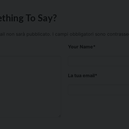
thing To Say?
mail non sarà pubblicato.
I campi obbligatori sono contrass
Your Name
*
La tua email
*