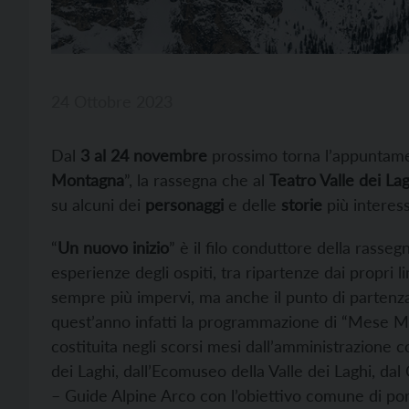
24 Ottobre 2023
Dal
3 al 24 novembre
prossimo torna l’appuntamen
Montagna
”, la rassegna che al
Teatro Valle dei La
su alcuni dei
personaggi
e delle
storie
più interes
“
Un nuovo inizio
” è il filo conduttore della rasse
esperienze degli ospiti, tra ripartenze dai propri l
sempre più impervi, ma anche il punto di partenza
quest’anno infatti la programmazione di “Mese M
costituita negli scorsi mesi dall’amministrazione c
dei Laghi, dall’Ecomuseo della Valle dei Laghi, da
– Guide Alpine Arco con l’obiettivo comune di por