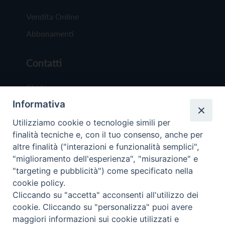
Vendita Online
Abbonamenti
Contatti
Chi Siamo
Informativa
Redazione
Scrivici
Utilizziamo cookie o tecnologie simili per
finalità tecniche e, con il tuo consenso, anche per
altre finalità ("interazioni e funzionalità semplici",
"miglioramento dell'esperienza", "misurazione" e
"targeting e pubblicità") come specificato nella
cookie policy.
Copyright © 2019 - Tutti i diritti riservati - Vit
Cliccando su "accetta" acconsenti all'utilizzo dei
Trentina Editrice
cookie. Cliccando su "personalizza" puoi avere
maggiori informazioni sui cookie utilizzati e
Privacy Policy