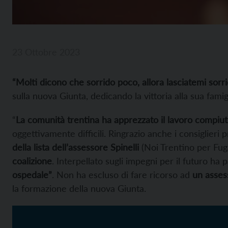
23 Ottobre 2023
“Molti dicono che sorrido poco, allora lasciatemi sor
sulla nuova Giunta, dedicando la vittoria alla sua famig
“
La comunità trentina ha apprezzato il lavoro compiut
oggettivamente difficili. Ringrazio anche i consiglieri p
della lista dell’assessore Spinelli
(Noi Trentino per Fuga
coalizione
. Interpellato sugli impegni per il futuro ha p
ospedale”
. Non ha escluso di fare ricorso ad
un asses
la formazione della nuova Giunta.
Video
Player