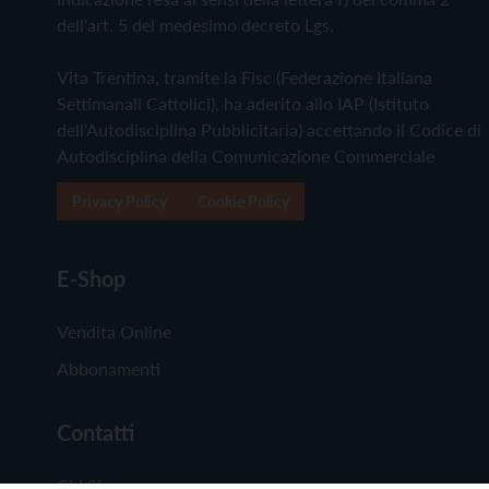
dell'art. 5 del medesimo decreto Lgs.
Vita Trentina, tramite la Fisc (Federazione Italiana
Settimanali Cattolici), ha aderito allo IAP (Istituto
dell'Autodisciplina Pubblicitaria) accettando il Codice di
Autodisciplina della Comunicazione Commerciale
Privacy Policy
Cookie Policy
E-Shop
Vendita Online
Abbonamenti
Contatti
Chi Siamo