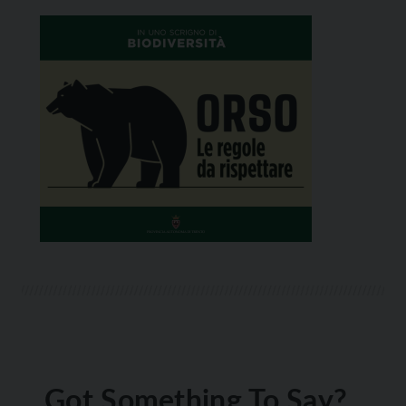
Got Something To Say?