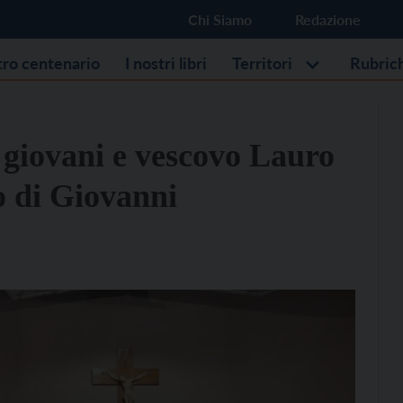
Chi Siamo
Redazione
stro centenario
I nostri libri
Territori
Rubric
 giovani e vescovo Lauro
o di Giovanni