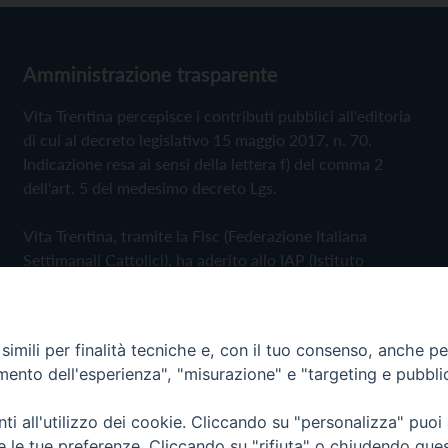
Amministrazione trasparente
Vita Trentina percepisce i contributi pubblici all'editoria
di cui al decreto legislativo 15 maggio 2017, n. 70.
Indicazione resa ai sensi della lettera f) del comma 2
dell'art. 5 del medesimo decreto Lgs.
Vita Trentina, tramite la Fisc (Federazione Italiana
Settimanali Cattolici), ha aderito allo IAP (Istituto
dell'Autodisciplina Pubblicitaria) accettando il Codice di
Autodisciplina della Comunicazione Commerciale
imili per finalità tecniche e, con il tuo consenso, anche per 
Privacy Policy
Cookie Policy
amento dell'esperienza", "misurazione" e "targeting e pubbli
i all'utilizzo dei cookie. Cliccando su "personalizza" puoi
 Trentina Editrice
re le tue preferenze. Cliccando su "rifiuta" o chiudendo que