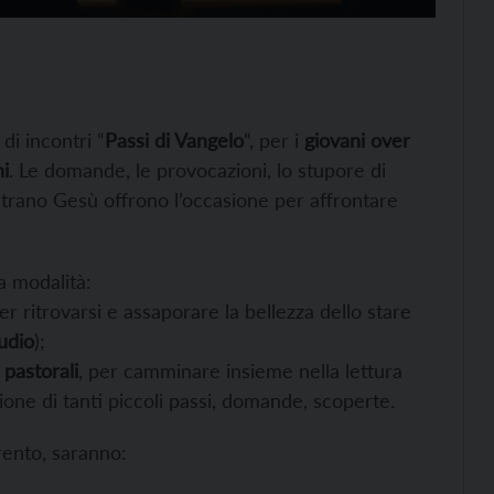
di incontri “
Passi di Vangelo
“, per i
giovani over
i
. Le domande, le provocazioni, lo stupore di
ntrano Gesù offrono l’occasione per affrontare
a modalità:
per ritrovarsi e assaporare la bellezza dello stare
udio
);
 pastorali
, per camminare insieme nella lettura
one di tanti piccoli passi, domande, scoperte.
rento, saranno: