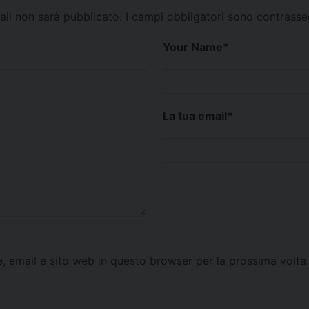
mail non sarà pubblicato.
I campi obbligatori sono contrass
Your Name
*
La tua email
*
e, email e sito web in questo browser per la prossima vol