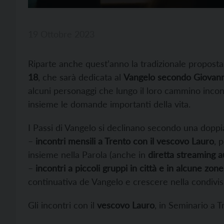
19 Ottobre 2023
Riparte anche quest’anno la tradizionale proposta 
18
, che sarà dedicata al
Vangelo secondo Giovann
alcuni personaggi che lungo il loro cammino inco
insieme le domande importanti della vita.
I Passi di Vangelo si declinano secondo una doppi
–
incontri mensili a Trento con il vescovo Lauro
, 
insieme nella Parola (anche in
diretta streaming a
–
incontri a piccoli gruppi in città e in alcune zone
continuativa de Vangelo e crescere nella condivisi
Gli incontri con il
vescovo Lauro
, in Seminario a T