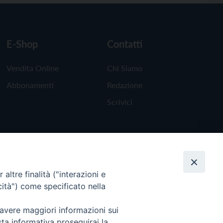
E-Shop
Contatti
Vendita Online
Chi Siamo
Abbonamenti
Redazione
Scrivici
altre finalità ("interazioni e
cità") come specificato nella
 avere maggiori informazioni sui
sta informativa proseguirai la