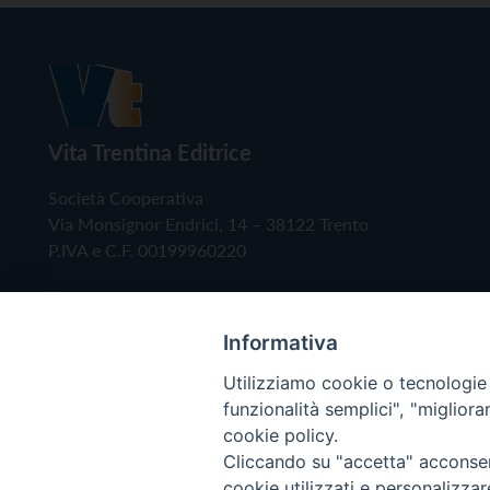
Vita Trentina Editrice
Società Cooperativa
Via Monsignor Endrici, 14 – 38122 Trento
P.IVA e C.F. 00199960220
Informativa
Utilizziamo cookie o tecnologie s
funzionalità semplici", "miglior
cookie policy.
Cliccando su "accetta" acconsent
Copyright © 2019 - Tutti i diritti riservati - Vita
cookie utilizzati e personalizza