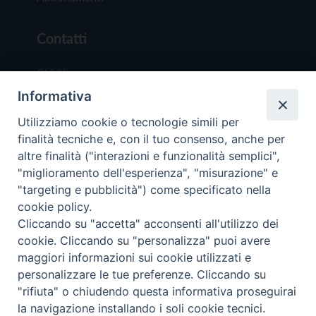
Contatti
Chi Siamo
Informativa
Redazione
Scrivici
Utilizziamo cookie o tecnologie simili per
finalità tecniche e, con il tuo consenso, anche per
altre finalità ("interazioni e funzionalità semplici",
"miglioramento dell'esperienza", "misurazione" e
"targeting e pubblicità") come specificato nella
cookie policy.
Copyright © 2019 - Tutti i diritti riservati - Vit
Cliccando su "accetta" acconsenti all'utilizzo dei
Trentina Editrice
cookie. Cliccando su "personalizza" puoi avere
maggiori informazioni sui cookie utilizzati e
Privacy Policy
personalizzare le tue preferenze. Cliccando su
Torna all'inizi
"rifiuta" o chiudendo questa informativa proseguirai
la navigazione installando i soli cookie tecnici.