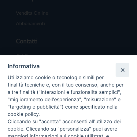
Vendita Online
Abbonamenti
Contatti
Chi Siamo
Informativa
Redazione
Scrivici
Utilizziamo cookie o tecnologie simili per
finalità tecniche e, con il tuo consenso, anche per
altre finalità ("interazioni e funzionalità semplici",
"miglioramento dell'esperienza", "misurazione" e
"targeting e pubblicità") come specificato nella
cookie policy.
Copyright © 2019 - Tutti i diritti riservati - Vit
Cliccando su "accetta" acconsenti all'utilizzo dei
Trentina Editrice
cookie. Cliccando su "personalizza" puoi avere
maggiori informazioni sui cookie utilizzati e