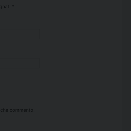
egnati
*
ta che commento.