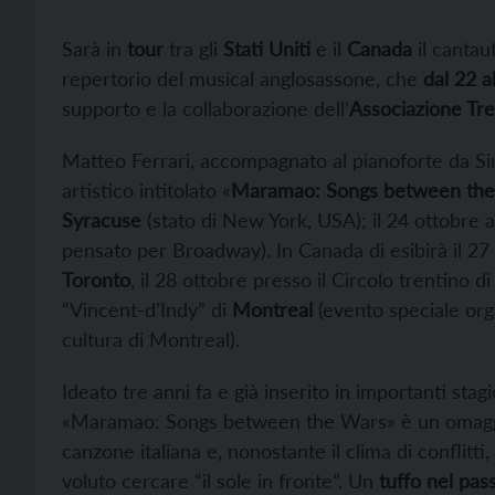
Sarà in
tour
tra gli
Stati Uniti
e il
Canada
il cantau
repertorio del musical anglosassone, che
dal 22 a
supporto e la collaborazione dell’
Associazione Tr
Matteo Ferrari, accompagnato al pianoforte da Si
artistico intitolato «
Maramao: Songs between th
Syracuse
(stato di New York, USA); il 24 ottobre
pensato per Broadway). In Canada di esibirà il 27 
Toronto
, il 28 ottobre presso il Circolo trentino d
“Vincent-d’Indy” di
Montreal
(evento speciale orga
cultura di Montreal).
Ideato tre anni fa e già inserito in importanti stagi
«Maramao: Songs between the Wars» è un omaggio a
canzone italiana e, nonostante il clima di confli
voluto cercare “il sole in fronte”. Un
tuffo nel pas