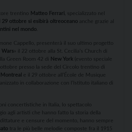
tore trentino
Matteo Ferrari
, specializzato nel
l 29 ottobre si esibirà oltreoceano
anche grazie al
entini nel mondo
.
mone Cappello, presenterà il suo ultimo progetto
e Wars
» il 22 ottobre alla St. Cecilia’s Church di
 alla Green Room 42 di
New York
(evento speciale
ottobre presso la sede del Circolo trentino di
i
Montreal
e il 29 ottobre all’École de Musique
nizzato in collaborazione con l’Istituto italiano di
oni concertistiche in Italia, lo spettacolo
gli artisti che hanno fatto la storia della
tti, dittature e censure del momento, hanno sempre
sato
tra le più belle melodie composte fra il 1915