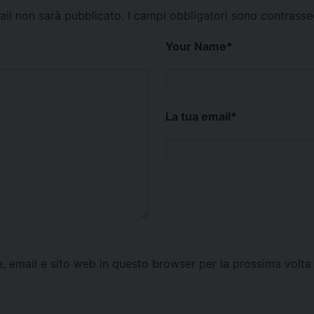
mail non sarà pubblicato.
I campi obbligatori sono contrass
Your Name
*
La tua email
*
e, email e sito web in questo browser per la prossima vol