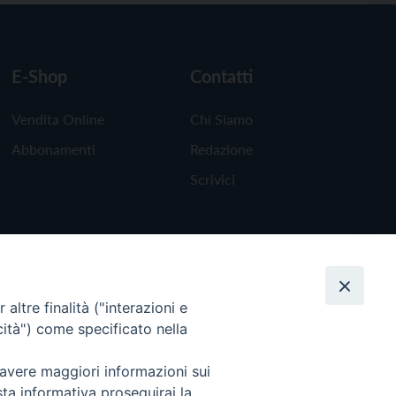
E-Shop
Contatti
Vendita Online
Chi Siamo
Abbonamenti
Redazione
Scrivici
altre finalità ("interazioni e
cità") come specificato nella
 avere maggiori informazioni sui
sta informativa proseguirai la