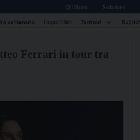
Chi Siamo
Redazione
stro centenario
I nostri libri
Territori
Rubric
tteo Ferrari in tour tra