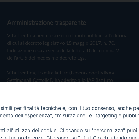
Amministrazione trasparente
Vita Trentina percepisce i contributi pubblici all'editoria
di cui al decreto legislativo 15 maggio 2017, n. 70.
Indicazione resa ai sensi della lettera f) del comma 2
dell'art. 5 del medesimo decreto Lgs.
Vita Trentina, tramite la Fisc (Federazione Italiana
Settimanali Cattolici), ha aderito allo IAP (Istituto
dell'Autodisciplina Pubblicitaria) accettando il Codice di
Autodisciplina della Comunicazione Commerciale
imili per finalità tecniche e, con il tuo consenso, anche per 
Privacy Policy
Cookie Policy
amento dell'esperienza", "misurazione" e "targeting e pubbli
i all'utilizzo dei cookie. Cliccando su "personalizza" puoi
 Trentina Editrice
re le tue preferenze. Cliccando su "rifiuta" o chiudendo que