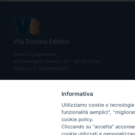
Vita Trentina Editrice
Società Cooperativa
Via Monsignor Endrici, 14 – 38122 Trento
P.IVA e C.F. 00199960220
Informativa
Utilizziamo cookie o tecnologie s
funzionalità semplici", "miglior
cookie policy.
Cliccando su "accetta" acconsent
Copyright © 2019 - Tutti i diritti riservati - Vita
cookie utilizzati e personalizza