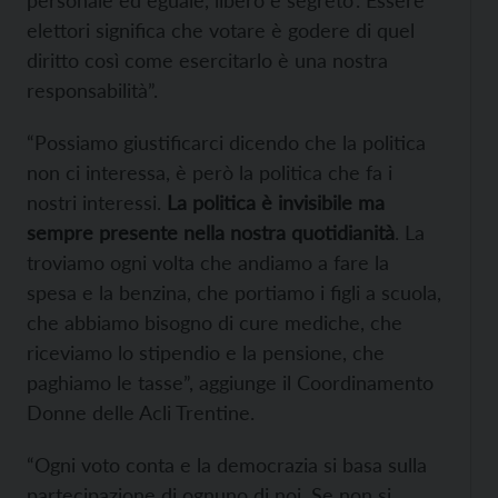
personale ed eguale, libero e segreto’. Essere
elettori significa che votare è godere di quel
diritto così come esercitarlo è una nostra
responsabilità”.
“Possiamo giustificarci dicendo che la politica
non ci interessa, è però la politica che fa i
nostri interessi.
La politica è invisibile ma
sempre presente nella nostra quotidianità
. La
troviamo ogni volta che andiamo a fare la
spesa e la benzina, che portiamo i figli a scuola,
che abbiamo bisogno di cure mediche, che
riceviamo lo stipendio e la pensione, che
paghiamo le tasse”, aggiunge il Coordinamento
Donne delle Acli Trentine.
“Ogni voto conta e la democrazia si basa sulla
partecipazione di ognuno di noi. Se non si