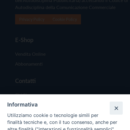
dell'Autodisciplina Pubblicitaria) accettando il Codice di
Autodisciplina della Comunicazione Commerciale
Privacy Policy
Cookie Policy
E-Shop
Vendita Online
Abbonamenti
Contatti
Chi Siamo
Informativa
Redazione
Scrivici
Utilizziamo cookie o tecnologie simili per
finalità tecniche e, con il tuo consenso, anche per
altre finalità ("interazioni e funzionalità semplici",